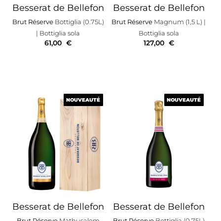
Besserat de Bellefon
Besserat de Bellefon
Brut Réserve
Bottiglia (0.75L)
Brut Réserve
Magnum (1,5 L)
|
| Bottiglia sola
Bottiglia sola
61,00
€
127,00
€
NOUVEAUTÉ
NOUVEAUTÉ
NOUVEAUTÉ
NOUVEAUTÉ
Besserat de Bellefon
Besserat de Bellefon
Brut Réserve
Mathusalem
Brut Réserve
Bottiglia (0.75L)