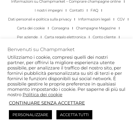
Informazioni su Champmarket – Comprare champagne online
I nostri impegni
Contatti
FAQ
Dati personali e politica sulla privacy
Informazioni legali
CGV
Carta dei cookie
Consegna
Champagne Magazine
Per aziende
Carta regalo elettronica
Conto cliente
I migliori champagne
Occasioni di degustazione di champagne
Benvenuti su Champmarket
Per gli individui
Per le aziende
Utilizziamo i cookie, compresi quelli dei nostri
partner, per offrirvi la migliore esperienza utente
Copyright 2022 © tutti i diritti riservati. Champmarket.
possibile, per analizzare il traffico del nostro sito, per
fornirvi pubblicità personalizzata su siti di terzi e per
fornirvi le funzioni disponibili sui social network. È
possibile gestire le proprie preferenze in qualsiasi
momento impostando i cookie. Per saperne di più sul
nostro
Politica dei cookie
CONTINUARE SENZA ACCETTARE
PERSONALIZZARE
ACCETTA TUTTI
L'ABUSO DI ALCOL È PERICOLOSO PER LA SALUTE. DA
CONSUMARE CON MODERAZIONE.
Questo sito è protetto da reCAPTCHA e si applica l’
Informativa sulla privacy
di