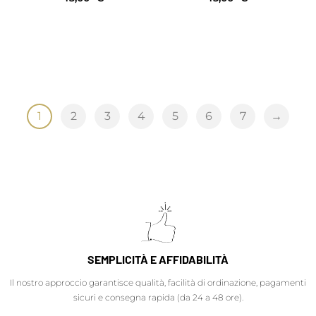
1
2
3
4
5
6
7
→
SEMPLICITÀ E AFFIDABILITÀ
Il nostro approccio garantisce qualità, facilità di ordinazione, pagamenti
sicuri e consegna rapida (da 24 a 48 ore).