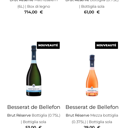
(6L)
| Box di legno
| Bottiglia sola
714,00
€
61,00
€
NOUVEAUTÉ
NOUVEAUTÉ
NOUVEAUTÉ
NOUVEAUTÉ
Besserat de Bellefon
Besserat de Bellefon
Brut Réserve
Bottiglia (0.75L)
Brut Réserve
Mezza bottiglia
| Bottiglia sola
(0.375L)
| Bottiglia sola
53,00
€
29,00
€