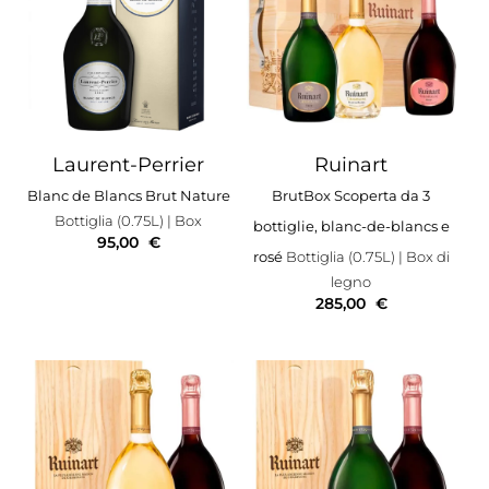
Laurent-Perrier
Ruinart
Blanc de Blancs Brut Nature
BrutBox Scoperta da 3
Bottiglia (0.75L)
| Box
bottiglie, blanc-de-blancs e
95,00
€
rosé
Bottiglia (0.75L)
| Box di
legno
285,00
€