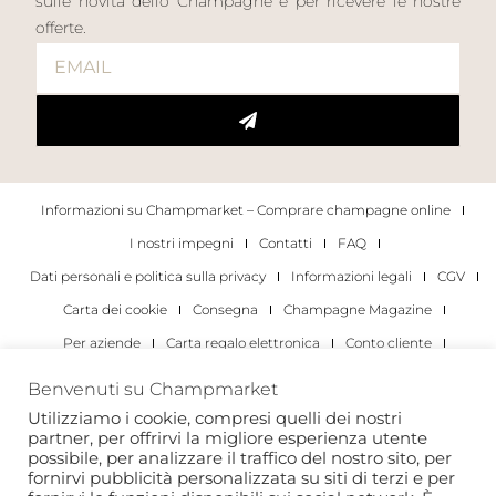
sulle novità dello Champagne e per ricevere le nostre
offerte.
Informazioni su Champmarket – Comprare champagne online
I nostri impegni
Contatti
FAQ
Dati personali e politica sulla privacy
Informazioni legali
CGV
Carta dei cookie
Consegna
Champagne Magazine
Per aziende
Carta regalo elettronica
Conto cliente
I migliori champagne
Occasioni di degustazione di champagne
Benvenuti su Champmarket
Per gli individui
Per le aziende
Utilizziamo i cookie, compresi quelli dei nostri
partner, per offrirvi la migliore esperienza utente
Copyright 2022 © tutti i diritti riservati. Champmarket.
possibile, per analizzare il traffico del nostro sito, per
fornirvi pubblicità personalizzata su siti di terzi e per