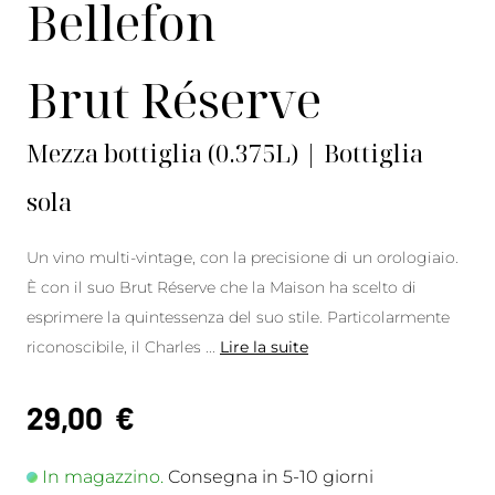
Bellefon
Brut Réserve
Mezza bottiglia (0.375L) | Bottiglia
sola
Un vino multi-vintage, con la precisione di un orologiaio.
È con il suo Brut Réserve che la Maison ha scelto di
esprimere la quintessenza del suo stile. Particolarmente
riconoscibile, il Charles
...
Lire la suite
29,00
€
In magazzino.
Consegna in 5-10 giorni