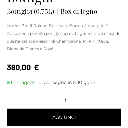
Bottiglia (0.75L) | Box di legno
cuvées BrutIl Ruinart Discovery Box da 4 bottiglie è
l’occasione perfetta per (ri)scoprire la gamma, un must di
questa grande Maison di Champagne: R , R Vintage,
Blanc de Blancs e Rosé.
380,00
€
In magazzino.
Consegna in 5-10 giorni
AGGIUNGI