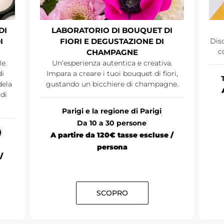
DI
LABORATORIO DI BOUQUET DI
I
FIORI E DEGUSTAZIONE DI
Disc
c
CHAMPAGNE
le.
Un’esperienza autentica e creativa.
di
Impara a creare i tuoi bouquet di fiori,
dela
gustando un bicchiere di champagne.
di
Parigi e la regione di Parigi
Da 10 a 30 persone
)
A partire da 120€ tasse escluse /
persona
/
SCOPRO