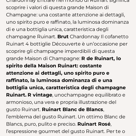
Chardonnay Entrare nel mondo di Ruinart significa
scoprire i valori di questa grande Maison di
Champagne: una costante attenzione ai dettagli,
uno spirito puro e raffinato, la luminosa dominanza
di e una bottiglia unica, caratteristica degli
champagne Ruinart.
Brut
Chardonnay Il cofanetto
Ruinart 4 bottiglie Découverte è un’occasione per
scoprire gli champagne imperdibili di questa
grande Maison di Champagne:
R de Ruinart, lo
spirito della Maison Ruinart: costante
attenzione ai dettagli, uno spirito puro e
raffinato, la luminosa dominanza di e una
bottiglia unica, caratteristica degli champagne
Ruinart.
R vintage
, uno
champagne equilibrato e
armonioso, una vera e propria illustrazione del
gusto Ruinart.
Ruinart Blanc de Blancs
,
l’emblema del gusto Ruinart. Un ottimo Blanc de
Blancs, puro, pulito e preciso.
Ruinart Rosé
,
l’espressione gourmet del gusto Ruinart. Per te o