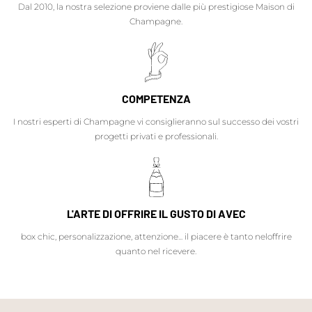
Dal 2010, la nostra selezione proviene dalle più prestigiose Maison di
Champagne.
COMPETENZA
I nostri esperti di Champagne vi consiglieranno sul successo dei vostri
progetti privati e professionali.
L'ARTE DI OFFRIRE IL GUSTO DI AVEC
box chic, personalizzazione, attenzione... il piacere è tanto neloffrire
quanto nel ricevere.