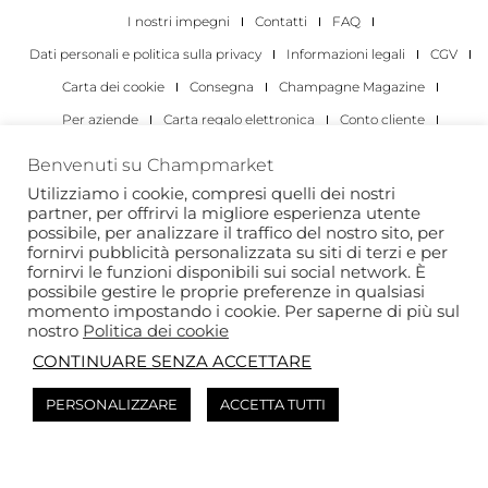
I nostri impegni
Contatti
FAQ
Dati personali e politica sulla privacy
Informazioni legali
CGV
Carta dei cookie
Consegna
Champagne Magazine
Per aziende
Carta regalo elettronica
Conto cliente
I migliori champagne
Occasioni di degustazione di champagne
Benvenuti su Champmarket
Per gli individui
Per le aziende
Utilizziamo i cookie, compresi quelli dei nostri
partner, per offrirvi la migliore esperienza utente
Copyright 2022 © tutti i diritti riservati. Champmarket.
possibile, per analizzare il traffico del nostro sito, per
fornirvi pubblicità personalizzata su siti di terzi e per
fornirvi le funzioni disponibili sui social network. È
possibile gestire le proprie preferenze in qualsiasi
momento impostando i cookie. Per saperne di più sul
nostro
Politica dei cookie
CONTINUARE SENZA ACCETTARE
PERSONALIZZARE
ACCETTA TUTTI
L'ABUSO DI ALCOL È PERICOLOSO PER LA SALUTE. DA
CONSUMARE CON MODERAZIONE.
Questo sito è protetto da reCAPTCHA e si applica l’
Informativa sulla privacy
di
Google e i
Termini di servizio
di .