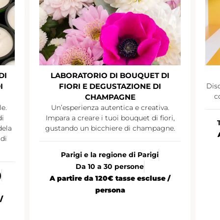
DI
LABORATORIO DI BOUQUET DI
I
FIORI E DEGUSTAZIONE DI
Disc
c
CHAMPAGNE
le.
Un’esperienza autentica e creativa.
di
Impara a creare i tuoi bouquet di fiori,
dela
gustando un bicchiere di champagne.
di
Parigi e la regione di Parigi
Da 10 a 30 persone
)
A partire da 120€ tasse escluse /
persona
/