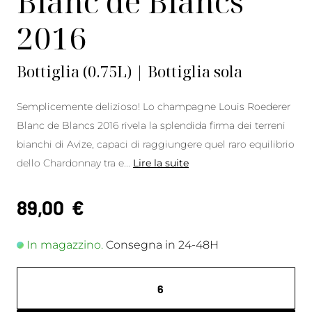
Blanc de Blancs
2016
Bottiglia (0.75L) | Bottiglia sola
Semplicemente delizioso! Lo champagne Louis Roederer
Blanc de Blancs 2016 rivela la splendida firma dei terreni
bianchi di Avize, capaci di raggiungere quel raro equilibrio
dello Chardonnay tra e
...
Lire la suite
89,00
€
In magazzino.
Consegna in 24-48H