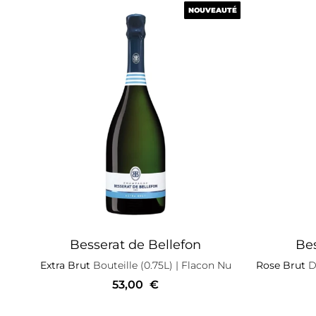
NOUVEAUTÉ
NOUVEAUTÉ
Besserat de Bellefon
Bes
Extra Brut
Bouteille (0.75L)
| Flacon Nu
Rose Brut
De
53,00
€