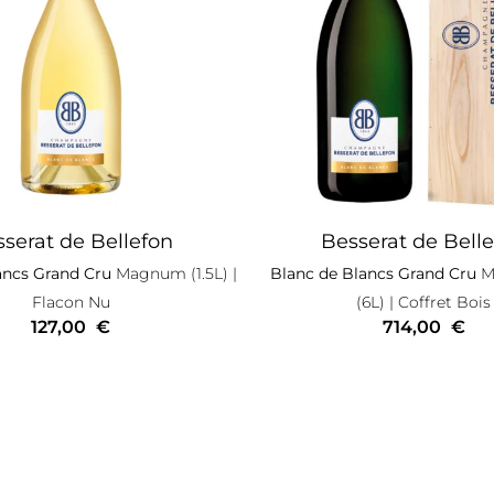
serat de Bellefon
Besserat de Bell
ancs Grand Cru
Magnum (1.5L)
|
Blanc de Blancs Grand Cru
M
Flacon Nu
(6L)
| Coffret Bois
127,00
€
714,00
€