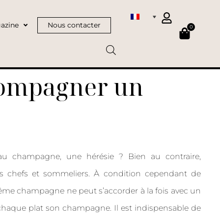
azine
Nous contacter
0
compagner un
au champagne, une hérésie ? Bien au contraire,
 chefs et sommeliers. À condition cependant de
n même champagne ne peut s’accorder à la fois avec un
chaque plat son champagne. Il est indispensable de