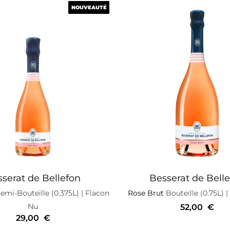
NOUVEAUTÉ
NOUVEAUTÉ
serat de Bellefon
Besserat de Bell
mi-Bouteille (0.375L)
| Flacon
Rose Brut
Bouteille (0.75L)
|
Nu
52,00
€
29,00
€