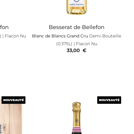
efon
Besserat de Bellefon
)
| Flacon Nu
Blanc de Blancs Grand Cru
Demi-Bouteille
(0.375L)
| Flacon Nu
33,00
€
NOUVEAUTÉ
NOUVEAUTÉ
NOUVEAUTÉ
NOUVEAUTÉ