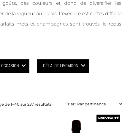
 goûts, des couleurs et donc de diversifier les
 la vigueur au palais. L’exercice est certes difficile
arfaits mets et champagnes sont trouvés, le repas
OCCASION
DÉLAI DE LIVRAISON
ge de 1–40 sur 257 résultats
NOUVEAUTÉ
NOUVEAUTÉ