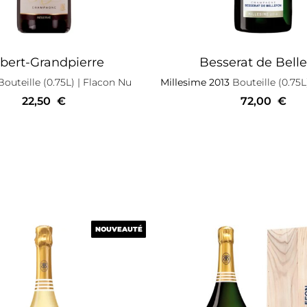
bert-Grandpierre
Besserat de Bell
outeille (0.75L)
| Flacon Nu
Millesime 2013
Bouteille (0.75L
22,50
€
72,00
€
NOUVEAUTÉ
NOUVEAUTÉ