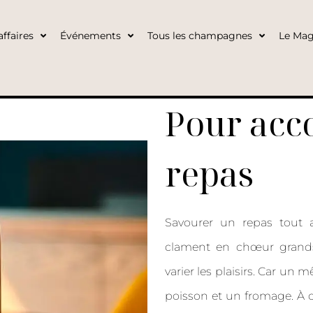
ffaires
Événements
Tous les champagnes
Le Mag
Pour ac
repas
Savourer un repas tout 
clament en chœur grands
varier les plaisirs. Car u
poisson et un fromage. À 