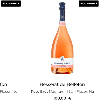
NOUVEAUTÉ
NOUVEAUTÉ
NOUVEAUTÉ
NOUVEAUTÉ
efon
Besserat de Bellefon
 Flacon Nu
Rose Brut
Magnum (1.5L)
| Flacon Nu
108,00
€