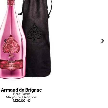
Drappier
Carte d'Or
Primat
5.450,00
€