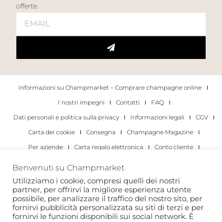
offerte.
Informazioni su Champmarket – Comprare champagne online
I nostri impegni
Contatti
FAQ
Dati personali e politica sulla privacy
Informazioni legali
CGV
Carta dei cookie
Consegna
Champagne Magazine
Per aziende
Carta regalo elettronica
Conto cliente
I migliori champagne
Occasioni di degustazione di champagne
Benvenuti su Champmarket
Per gli individui
Per le aziende
Utilizziamo i cookie, compresi quelli dei nostri
partner, per offrirvi la migliore esperienza utente
Copyright 2022 © tutti i diritti riservati. Champmarket.
possibile, per analizzare il traffico del nostro sito, per
fornirvi pubblicità personalizzata su siti di terzi e per
fornirvi le funzioni disponibili sui social network. È