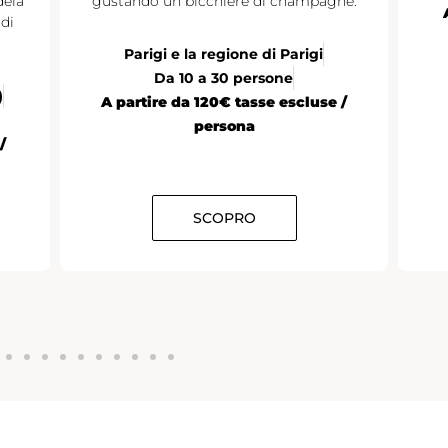
dela
gustando un bicchiere di champagne.
di
Parigi e la regione di Parigi
Da 10 a 30 persone
)
A partire da 120€ tasse escluse /
persona
/
SCOPRO