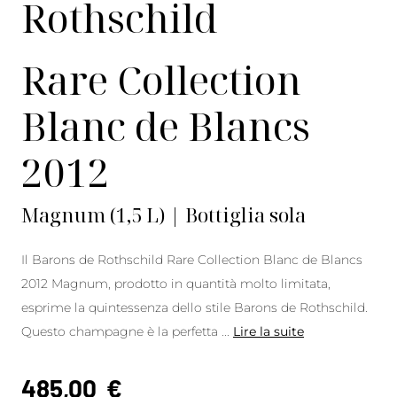
Rothschild
Rare Collection
Blanc de Blancs
2012
Magnum (1,5 L) | Bottiglia sola
Il Barons de Rothschild Rare Collection Blanc de Blancs
2012 Magnum, prodotto in quantità molto limitata,
esprime la quintessenza dello stile Barons de Rothschild.
Questo champagne è la perfetta
...
Lire la suite
485,00
€