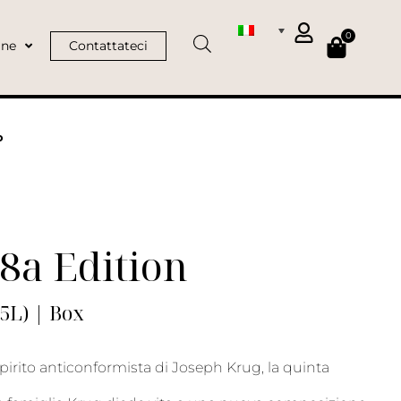
0
ine
Contattateci
o
8a Edition
75L) | Box
spirito anticonformista di Joseph Krug, la quinta