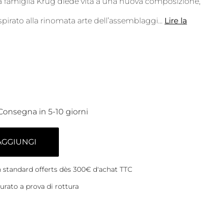
a famiglia Krug diede vita a una nuova composizione,
pirato alla rinomata arte dell’assemblaggi
...
Lire la
Consegna in 5-10 giorni
AGGIUNGI
on standard offerts dès 300€ d'achat TTC
rato a prova di rottura