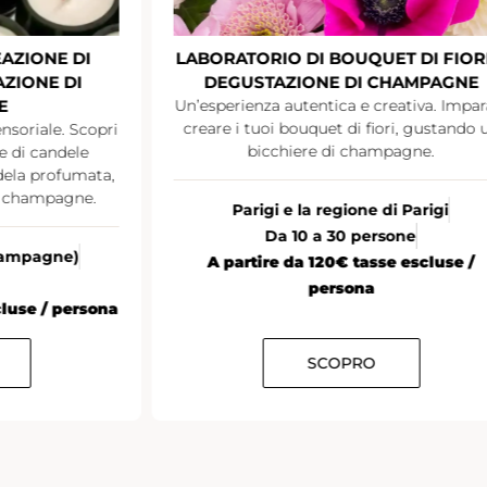
AZIONE DI
LABORATORIO DI BOUQUET DI FIORI
ZIONE DI
DEGUSTAZIONE DI CHAMPAGNE
E
Un’esperienza autentica e creativa. Impar
creare i tuoi bouquet di fiori, gustando 
nsoriale. Scopri
bicchiere di champagne.
ne di candele
ndela profumata,
i champagne.
Parigi e la regione di Parigi
Da 10 a 30 persone
Champagne)
A partire da 120€ tasse escluse /
persona
cluse / persona
SCOPRO