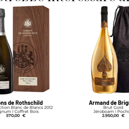
ns de Rothschild
Armand de Bri
ction Blanc de Blancs 2012
Brut Gold
num I Coffret Bois
Jéroboam I Poch
570,00
€
2.950,00
€