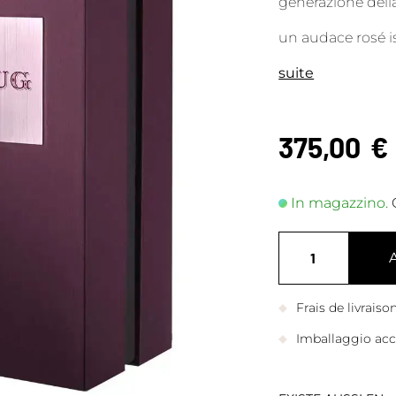
generazione dell
un audace rosé is
suite
375,00
€
In magazzino.
Frais de livrais
Imballaggio accu