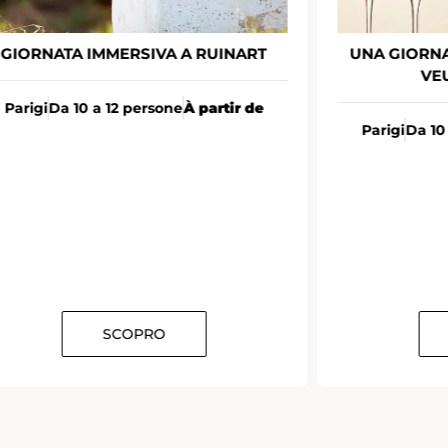
GIORNATA IMMERSIVA A RUINART
UNA GIORNA
VE
Parigi
Da 10 a 12 persone
À partir de
Parigi
Da 10
SCOPRO