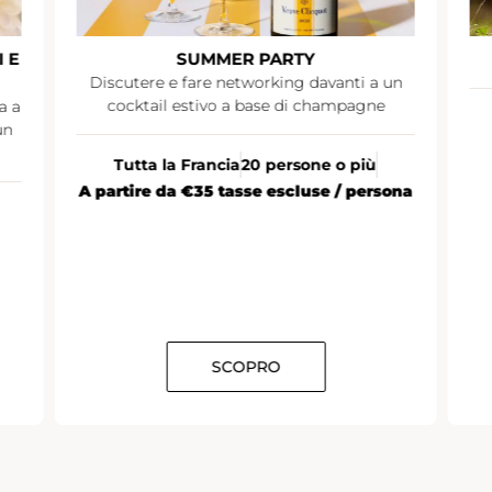
 E
SUMMER PARTY
Discutere e fare networking davanti a un
cocktail estivo a base di champagne
a a
un
Tutta la Francia
20 persone o più
A partire da €35 tasse escluse / persona
SCOPRO