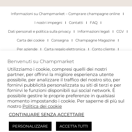
Informazioni su Champmarket – Comprare champagne online
I nostri impegni
Contatti
FAQ
Dati personali e politica sulla privacy
Informazioni legali
CGV
Carta dei cookie
Consegna
Champagne Magazine
Per aziende
Carta regalo elettronica
Conto cliente
I migliori champagne
Occasioni di degustazione di champagne
Benvenuti su Champmarket
Per gli individui
Per le aziende
Utilizziamo i cookie, compresi quelli dei nostri
partner, per offrirvi la migliore esperienza utente
Copyright 2022 © tutti i diritti riservati. Champmarket.
possibile, per analizzare il traffico del nostro sito, per
fornirvi pubblicità personalizzata su siti di terzi e per
fornirvi le funzioni disponibili sui social network. È
possibile gestire le proprie preferenze in qualsiasi
momento impostando i cookie. Per saperne di più sul
nostro
Politica dei cookie
CONTINUARE SENZA ACCETTARE
PERSONALIZZARE
ACCETTA TUTTI