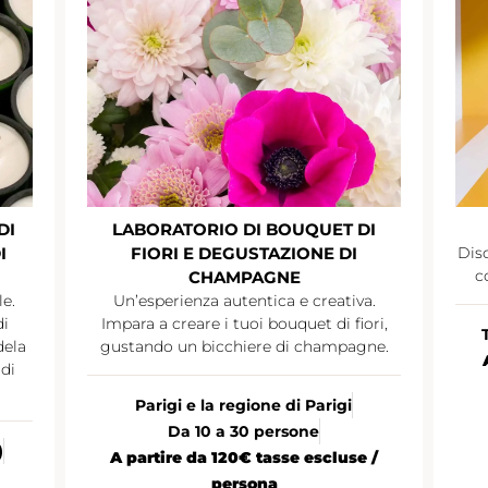
DI
LABORATORIO DI BOUQUET DI
I
FIORI E DEGUSTAZIONE DI
Disc
c
CHAMPAGNE
le.
Un’esperienza autentica e creativa.
di
Impara a creare i tuoi bouquet di fiori,
dela
gustando un bicchiere di champagne.
di
Parigi e la regione di Parigi
Da 10 a 30 persone
)
A partire da 120€ tasse escluse /
persona