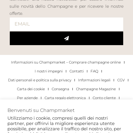
sulle novità dello Champagne e per ricevere le nostre
offerte.
Informazioni su Champmarket – Comprare champagne online
I nostri impegni
Contatti
FAQ
Dati personali e politica sulla privacy
Informazioni legali
CGV
Carta dei cookie
Consegna
Champagne Magazine
Per aziende
Carta regalo elettronica
Conto cliente
I migliori champagne
Occasioni di degustazione di champagne
Benvenuti su Champmarket
Per gli individui
Per le aziende
Utilizziamo i cookie, compresi quelli dei nostri
partner, per offrirvi la migliore esperienza utente
Copyright 2022 © tutti i diritti riservati. Champmarket.
possibile, per analizzare il traffico del nostro sito, per