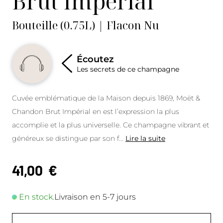
Brut Impérial
Bouteille (0.75L) | Flacon Nu
Écoutez
Les secrets de ce champagne
Cuvée emblématique de la Maison depuis 1869, Moët &
Chandon Brut Impérial en est l’expression la plus
accomplie et la plus universelle. Ce champagne vibrant et
généreux se distingue par son f
...
Lire la suite
41,00
€
En stock.
Livraison en 5-7 jours