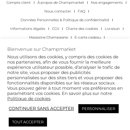
Compte client
À propos de Champmarket
Nos engagements
Nous contacter
FAQ
Données Personnelles & Politique de confidentialité
Informations légales
CGV
Charte des cookies
Livraison
Magazine Champagne
E-carte cadeau
Les Meilleurs Champagnes
Bienvenue sur Champmarket
Les occasions pour déguster du champagne
Pour les particuliers
Nous utilisons des cookies, y compris des cookies de
nos partenaires, afin de vous fournir la meilleure
Pour les entreprises
expérience utilisateur possible, d’analyser le trafic de
notre site, vous proposer des publicités
Copyright 2022 © tous droits réservés. Champmarket.
personnalisées sur des sites tiers et vous proposer des
fonctionnalités disponibles sur les réseaux sociaux.
Vous pouvez gérer à tout moment vos préférences en
paramétrant vos cookies. En savoir plus sur notre
Politique de cookies
CONTINUER SANS ACCEPTER
PERSONNALISER
TOUT ACCEPTER
L’ABUS D’ALCOOL EST DANGEREUX POUR LA SANTÉ. À