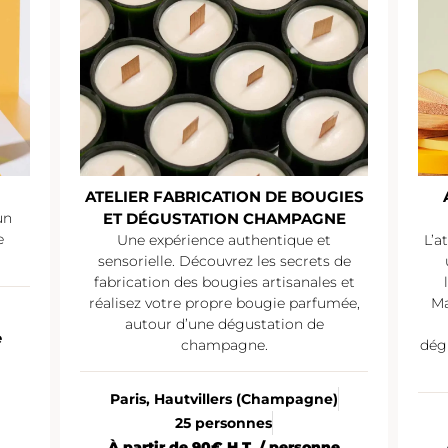
ATELIER FABRICATION DE BOUGIES
un
ET DÉGUSTATION CHAMPAGNE
e
Une expérience authentique et
L’a
sensorielle. Découvrez les secrets de
fabrication des bougies artisanales et
réalisez votre propre bougie parfumée,
Ma
autour d’une dégustation de
e
champagne.
dég
Paris, Hautvillers (Champagne)
25 personnes
À partir de 90€ H.T. / personne