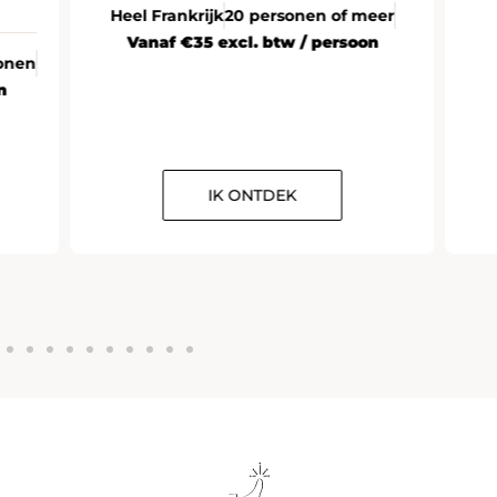
Heel Frankrijk
20 personen of meer
Vanaf €35 excl. btw / persoon
onen
n
IK ONTDEK