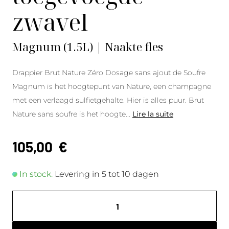
zwavel
Magnum (1.5L) | Naakte fles
Drappier Brut Nature Zéro Dosage sans ajout de Soufre
Magnum is het hoogtepunt van Nature, een champagne
met een verlaagd sulfietgehalte. Hier is alles puur. Brut
Nature sans soufre is het hoogte
...
Lire la suite
105,00
€
In stock.
Levering in 5 tot 10 dagen