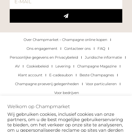
Over Champmarket – Champagne online kopen
Ons engagement
Contacteer ons
FAQ
Persoonlijke gegevens en Privacybeleid
Juridische informatie
AV
Cookiebeleid
Levering
Champagne Magazine
Klant account
E-cadeaubon
Beste Champagnes
Champagne proeverij gelegenheden
Voor particulieren
Voor bedrijven
Copyright 2022 © alle rechten voorbehouden.
Welkom op Champmarket
Champmarket.
Wij gebruiken cookies, inclusief cookies van onze
partners, om u de best mogelijke gebruikerservaring
te bieden, om het verkeer op onze site te analyseren,
om u gepersonaliseerde reclame op sites van derden