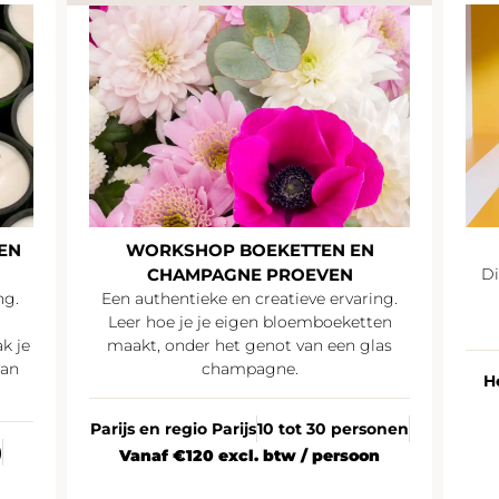
EN
WORKSHOP BOEKETTEN EN
CHAMPAGNE PROEVEN
Di
ng.
Een authentieke en creatieve ervaring.
Leer hoe je je eigen bloemboeketten
k je
maakt, onder het genot van een glas
van
champagne.
H
Parijs en regio Parijs
10 tot 30 personen
)
Vanaf €120 excl. btw / persoon