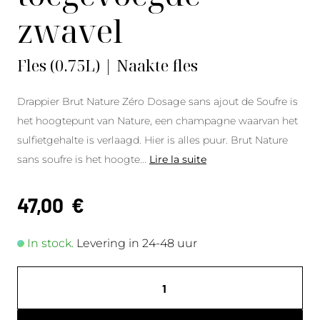
zwavel
Fles (0.75L) | Naakte fles
Drappier Brut Nature Zéro Dosage sans ajout de Soufre is
het hoogtepunt van Nature, een champagne waarvan het
sulfietgehalte is verlaagd. Hier is alles puur. Brut Nature
sans soufre is het hoogte
...
Lire la suite
47,00
€
In stock.
Levering in 24-48 uur