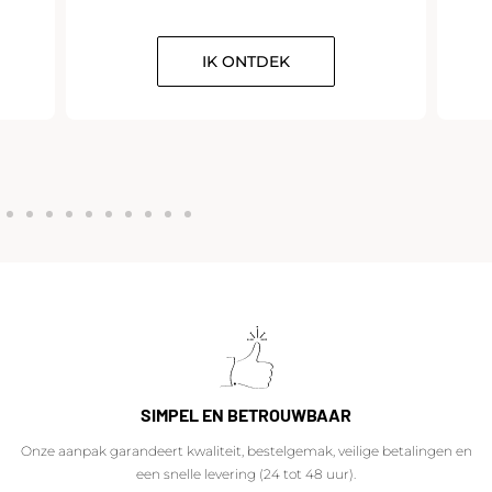
IK ONTDEK
SIMPEL EN BETROUWBAAR
Onze aanpak garandeert kwaliteit, bestelgemak, veilige betalingen en
een snelle levering (24 tot 48 uur).