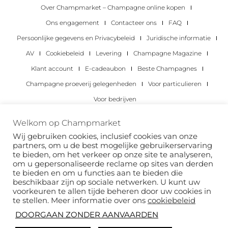
Over Champmarket – Champagne online kopen
Ons engagement
Contacteer ons
FAQ
Persoonlijke gegevens en Privacybeleid
Juridische informatie
AV
Cookiebeleid
Levering
Champagne Magazine
Klant account
E-cadeaubon
Beste Champagnes
Champagne proeverij gelegenheden
Voor particulieren
Voor bedrijven
Copyright 2022 © alle rechten voorbehouden.
Welkom op Champmarket
Champmarket.
Wij gebruiken cookies, inclusief cookies van onze
partners, om u de best mogelijke gebruikerservaring
te bieden, om het verkeer op onze site te analyseren,
om u gepersonaliseerde reclame op sites van derden
te bieden en om u functies aan te bieden die
beschikbaar zijn op sociale netwerken. U kunt uw
voorkeuren te allen tijde beheren door uw cookies in
te stellen. Meer informatie over ons
cookiebeleid
DOORGAAN ZONDER AANVAARDEN
ALCOHOLMISBRUIK IS GEVAARLIJK VOOR JE