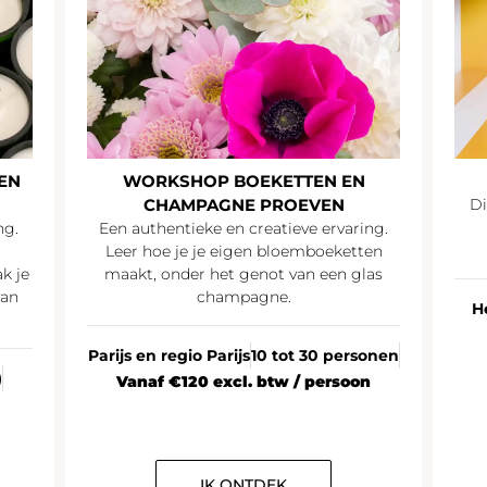
EN
WORKSHOP BOEKETTEN EN
CHAMPAGNE PROEVEN
Di
ng.
Een authentieke en creatieve ervaring.
Leer hoe je je eigen bloemboeketten
k je
maakt, onder het genot van een glas
van
champagne.
H
Parijs en regio Parijs
10 tot 30 personen
)
Vanaf €120 excl. btw / persoon
IK ONTDEK