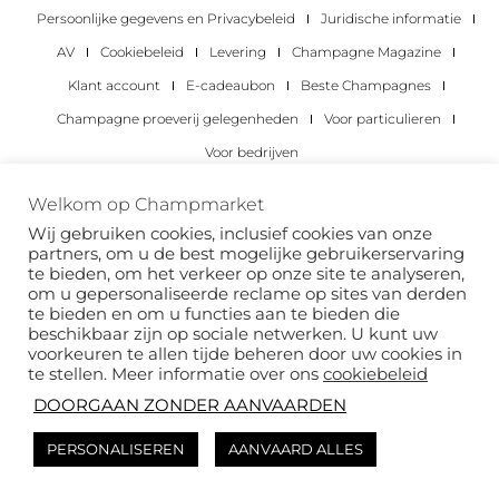
Persoonlijke gegevens en Privacybeleid
Juridische informatie
AV
Cookiebeleid
Levering
Champagne Magazine
Klant account
E-cadeaubon
Beste Champagnes
Champagne proeverij gelegenheden
Voor particulieren
Voor bedrijven
Copyright 2022 © alle rechten voorbehouden.
Welkom op Champmarket
Champmarket.
Wij gebruiken cookies, inclusief cookies van onze
partners, om u de best mogelijke gebruikerservaring
te bieden, om het verkeer op onze site te analyseren,
om u gepersonaliseerde reclame op sites van derden
te bieden en om u functies aan te bieden die
beschikbaar zijn op sociale netwerken. U kunt uw
voorkeuren te allen tijde beheren door uw cookies in
te stellen. Meer informatie over ons
cookiebeleid
DOORGAAN ZONDER AANVAARDEN
ALCOHOLMISBRUIK IS GEVAARLIJK VOOR JE
PERSONALISEREN
AANVAARD ALLES
GEZONDHEID. DRINK MET VERSTAND.
Deze site wordt beschermd door reCAPTCHA en het
privacybeleid
van Google en
de
servicevoorwaarden van
zijn van toepassing.