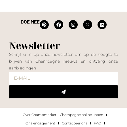
DOE MEE
Newsletter
Schrijf u in op onze newsletter om op de hoogte te
blijven van Champagne nieuws en ontvang onze
aanbiedingen
Over Champmarket – Champagne online kopen
Ons engagement
Contacteer ons
FAQ