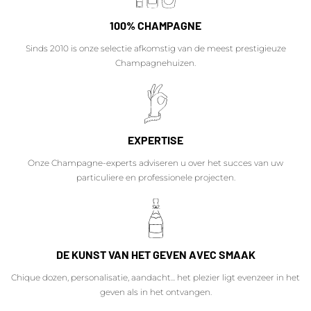
100% CHAMPAGNE
Sinds 2010 is onze selectie afkomstig van de meest prestigieuze
Champagnehuizen.
EXPERTISE
Onze Champagne-experts adviseren u over het succes van uw
particuliere en professionele projecten.
DE KUNST VAN HET GEVEN AVEC SMAAK
Chique dozen, personalisatie, aandacht... het plezier ligt evenzeer in het
geven als in het ontvangen.