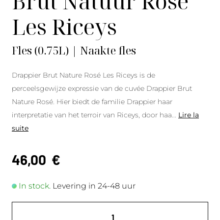
Brut Natuur Rosé
Les Riceys
Fles (0.75L) | Naakte fles
Drappier Brut Nature Rosé Les Riceys is de
perceelsgewijze expressie van de cuvée Drappier Brut
Nature Rosé. Hier biedt de familie Drappier haar
interpretatie van het terroir van Riceys, door haa
...
Lire la
suite
46,00
€
In stock.
Levering in 24-48 uur