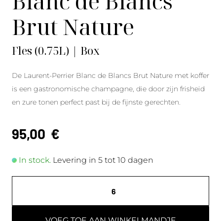
Blanc de Blancs
Brut Nature
Fles (0.75L) | Box
De Laurent-Perrier Blanc de Blancs Brut Nature met koffer
is een gastronomische champagne, die door zijn frisheid
en zure tonen perfect past bij de fijnste gerechten.
95,00
€
In stock.
Levering in 5 tot 10 dagen
VOEG TOE AAN WINKELMANDJE