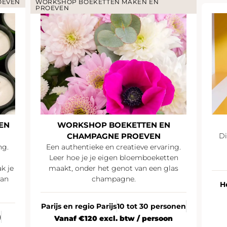
OEVEN
WORKSHOP BOEKETTEN MAKEN EN
PROEVEN
EN
WORKSHOP BOEKETTEN EN
CHAMPAGNE PROEVEN
Di
ng.
Een authentieke en creatieve ervaring.
Leer hoe je je eigen bloemboeketten
k je
maakt, onder het genot van een glas
van
champagne.
H
Parijs en regio Parijs
10 tot 30 personen
)
Vanaf €120 excl. btw / persoon