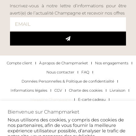
Inscrivez-vous à notre lettre d’informations pour être
averti(e) de l’actualité Champagne et recevoir nos offres
Compte client
À propos de Champmarket
Nos engagements
Nous contacter
FAQ
Données Personnelles & Politique de confidentialité
Informations légales
CGV
Charte des cookies
Livraison
Magazine Champagne
E-carte cadeau
Les Meilleurs Champagnes
Bienvenue sur Champmarket
Les occasions pour déguster du champagne
Pour les particuliers
Nous utilisons des cookies, y compris des cookies de
nos partenaires, afin de vous fournir la meilleure
Pour les entreprises
expérience utilisateur possible, d’analyser le trafic de