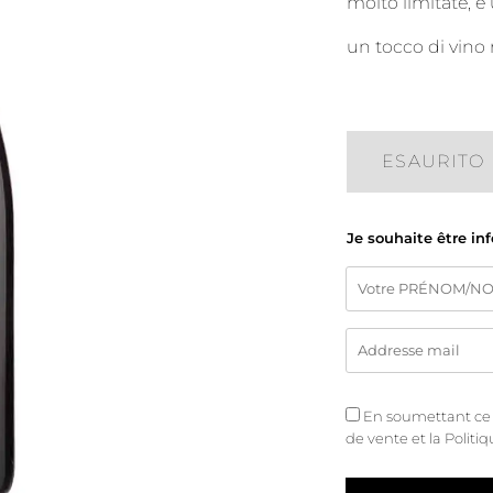
molto limitate, 
un tocco di vino
ESAURITO
Je souhaite être in
En soumettant ce fo
de vente
et
la Politi