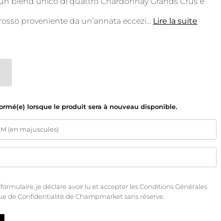
è un blend unico di quattro Chardonnay Grands Crus e
 rosso proveniente da un’annata eccezi
...
Lire la suite
formé(e) lorsque le produit sera à nouveau disponible.
rmulaire, je déclare avoir lu et accepter les
Conditions Générales
que de Confidentialité
de Champmarket sans réserve.