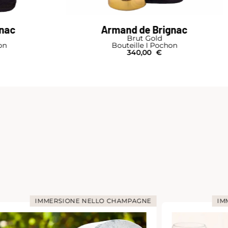
gnac
Armand de Brignac
Brut Gold
on
Bouteille I Pochon
340,00
€
IMMERSIONE NELLO CHAMPAGNE
IM