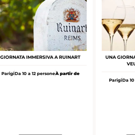
GIORNATA IMMERSIVA A RUINART
UNA GIORNA
VE
Parigi
Da 10 a 12 persone
À partir de
Parigi
Da 10