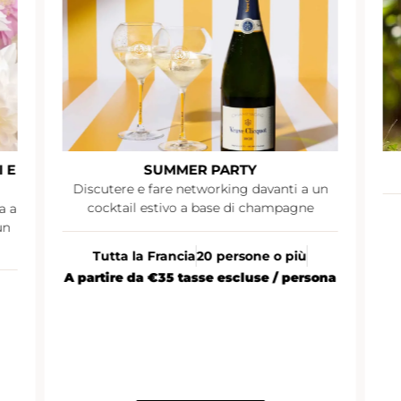
 E
SUMMER PARTY
Discutere e fare networking davanti a un
cocktail estivo a base di champagne
a a
un
Tutta la Francia
20 persone o più
A partire da €35 tasse escluse / persona