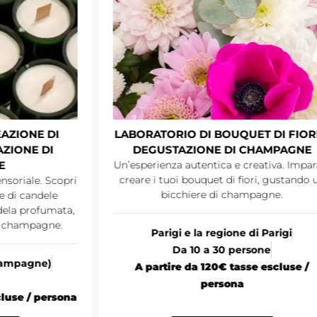
AZIONE DI
LABORATORIO DI BOUQUET DI FIORI
ZIONE DI
DEGUSTAZIONE DI CHAMPAGNE
E
Un’esperienza autentica e creativa. Impar
creare i tuoi bouquet di fiori, gustando 
nsoriale. Scopri
bicchiere di champagne.
ne di candele
ndela profumata,
i champagne.
Parigi e la regione di Parigi
Da 10 a 30 persone
Champagne)
A partire da 120€ tasse escluse /
persona
cluse / persona