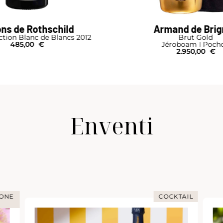
ns de Rothschild
Armand de Bri
ction Blanc de Blancs 2012
Brut Gold
485,00
€
Jéroboam I Poch
2.950,00
€
Enventi
IONE
COCKTAIL