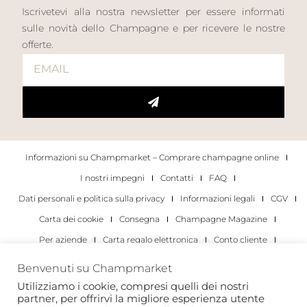
Iscrivetevi alla nostra newsletter per essere informati
sulle novità dello Champagne e per ricevere le nostre
offerte.
Informazioni su Champmarket – Comprare champagne online
I nostri impegni
Contatti
FAQ
Dati personali e politica sulla privacy
Informazioni legali
CGV
Carta dei cookie
Consegna
Champagne Magazine
Per aziende
Carta regalo elettronica
Conto cliente
I migliori champagne
Occasioni di degustazione di champagne
Benvenuti su Champmarket
Per gli individui
Per le aziende
Utilizziamo i cookie, compresi quelli dei nostri
partner, per offrirvi la migliore esperienza utente