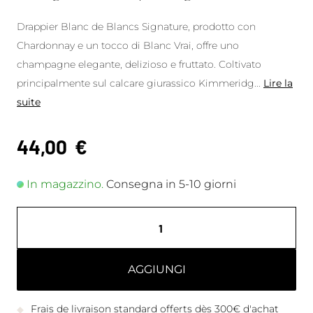
Drappier Blanc de Blancs Signature, prodotto con
Chardonnay e un tocco di Blanc Vrai, offre uno
champagne elegante, delizioso e fruttato. Coltivato
principalmente sul calcare giurassico Kimmeridg
...
Lire la
suite
44,00
€
In magazzino.
Consegna in 5-10 giorni
AGGIUNGI
Frais de livraison standard offerts dès 300€ d'achat