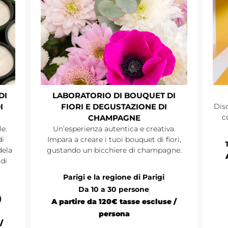
DI
LABORATORIO DI BOUQUET DI
I
FIORI E DEGUSTAZIONE DI
Disc
c
CHAMPAGNE
le.
Un’esperienza autentica e creativa.
di
Impara a creare i tuoi bouquet di fiori,
dela
gustando un bicchiere di champagne.
di
Parigi e la regione di Parigi
Da 10 a 30 persone
)
A partire da 120€ tasse escluse /
persona
/