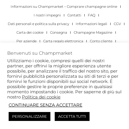
Informazioni su Champmarket – Comprare champagne online
I nostri impegni
Contatti
FAQ
Dati personali e politica sulla privacy
Informazioni legali
CGV
Carta dei cookie
Consegna
Champagne Magazine
Per aziende
Carta regalo elettronica
Conto cliente
I migliori champagne
Occasioni di degustazione di champagne
Benvenuti su Champmarket
Per gli individui
Per le aziende
Utilizziamo i cookie, compresi quelli dei nostri
partner, per offrirvi la migliore esperienza utente
Copyright 2022 © tutti i diritti riservati. Champmarket.
possibile, per analizzare il traffico del nostro sito, per
fornirvi pubblicità personalizzata su siti di terzi e per
fornirvi le funzioni disponibili sui social network. È
possibile gestire le proprie preferenze in qualsiasi
momento impostando i cookie. Per saperne di più sul
nostro
Politica dei cookie
CONTINUARE SENZA ACCETTARE
PERSONALIZZARE
ACCETTA TUTTI
L'ABUSO DI ALCOL È PERICOLOSO PER LA SALUTE. DA