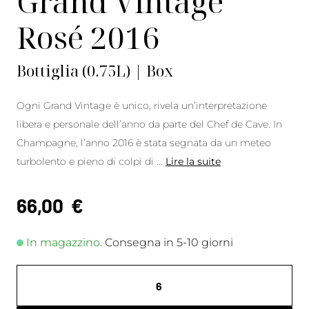
Grand Vintage
Rosé 2016
Bottiglia (0.75L) | Box
Ogni Grand Vintage è unico, rivela un’interpretazione
libera e personale dell’anno da parte del Chef de Cave. In
Champagne, l’anno 2016 è stata segnata da un meteo
turbolento e pieno di colpi di
...
Lire la suite
66,00
€
In magazzino.
Consegna in 5-10 giorni