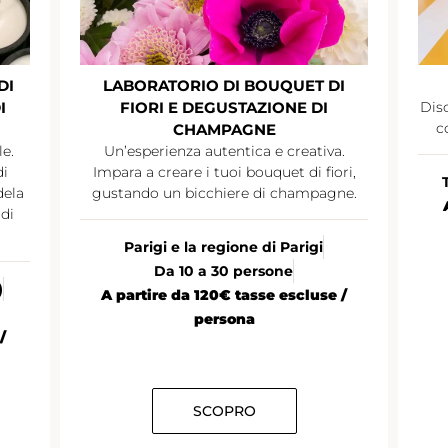
DI
LABORATORIO DI BOUQUET DI
I
FIORI E DEGUSTAZIONE DI
Disc
c
CHAMPAGNE
le.
Un’esperienza autentica e creativa.
di
Impara a creare i tuoi bouquet di fiori,
dela
gustando un bicchiere di champagne.
di
Parigi e la regione di Parigi
Da 10 a 30 persone
)
A partire da 120€ tasse escluse /
persona
/
SCOPRO