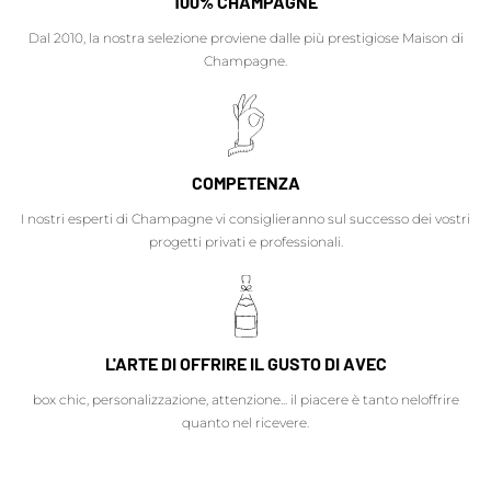
100% CHAMPAGNE
Dal 2010, la nostra selezione proviene dalle più prestigiose Maison di
Champagne.
COMPETENZA
I nostri esperti di Champagne vi consiglieranno sul successo dei vostri
progetti privati e professionali.
L'ARTE DI OFFRIRE IL GUSTO DI AVEC
box chic, personalizzazione, attenzione... il piacere è tanto neloffrire
quanto nel ricevere.