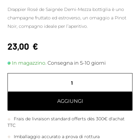
Drappier Rosé de Saignée Demi-Mezza bottiglia è uno
champagne fruttato ed estroverso, un omaggio a Pinot
Noir, compagno ideale per l’aperitivo.
23,00
€
In magazzino.
Consegna in 5-10 giorni
AGGIUNGI
Frais de livraison standard offerts dès 300€ d'achat
TTC
Imballaggio accurato a prova di rottura