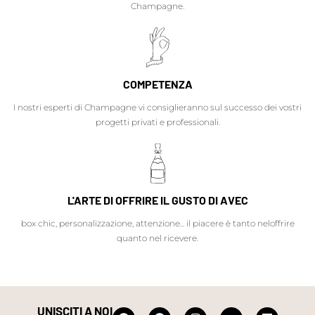
Champagne.
COMPETENZA
I nostri esperti di Champagne vi consiglieranno sul successo dei vostri
progetti privati e professionali.
L'ARTE DI OFFRIRE IL GUSTO DI AVEC
box chic, personalizzazione, attenzione... il piacere è tanto neloffrire
quanto nel ricevere.
UNISCITI A NOI