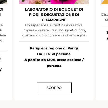
DI
LABORATORIO DI BOUQUET DI
I
FIORI E DEGUSTAZIONE DI
Disc
c
CHAMPAGNE
le.
Un’esperienza autentica e creativa.
di
Impara a creare i tuoi bouquet di fiori,
dela
gustando un bicchiere di champagne.
di
Parigi e la regione di Parigi
Da 10 a 30 persone
)
A partire da 120€ tasse escluse /
persona
/
SCOPRO