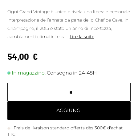
Ogni Grand Vintage è unico e rivela una libera e personale
interpretazione dell’annata da parte dello Chef de Cave. In
Champagne, il 2015 è stato un anno di incertezza,
cambiamenti climatici e ca
...
Lire la suite
54,00
€
In magazzino.
Consegna in 24-48H
AGGIUNGI
Frais de livraison standard offerts dès 300€ d'achat
TTC