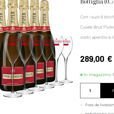
Bottiglia (0.
Con i suoi 6 bicch
Cuvée Brut Flute 
vostri aperitivi e
289,00
€
In magazzino.
Frais de livrais
Imballaggio accu