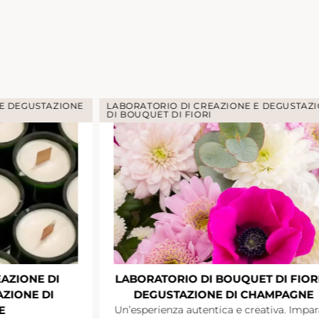
 E DEGUSTAZIONE
COCK
T DI FIORI E
SUMMER PARTY
CHAMPAGNE
Discutere e fare networking davanti a 
cocktail estivo a base di champagne
eativa. Impara a