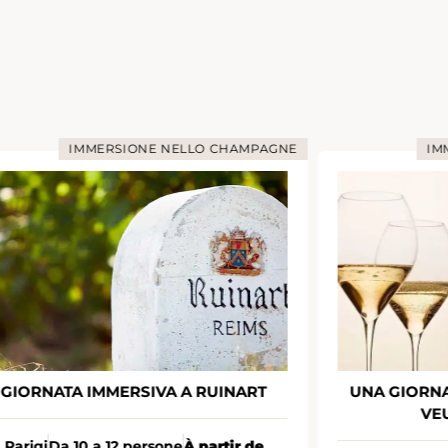
IMMERSIONE NELLO CHAMPAGNE
UNA GIORNATA IMMERSIVA PRESSO
COCKTAI
VEUVE CLICQUOT
Parigi
10 p