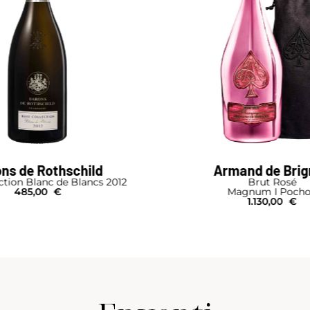
and de Brignac
Armand de Bri
Brut Rosé
Brut Rosé
agnum I Pochon
Bouteille I Poch
1.130,00
€
515,00
€