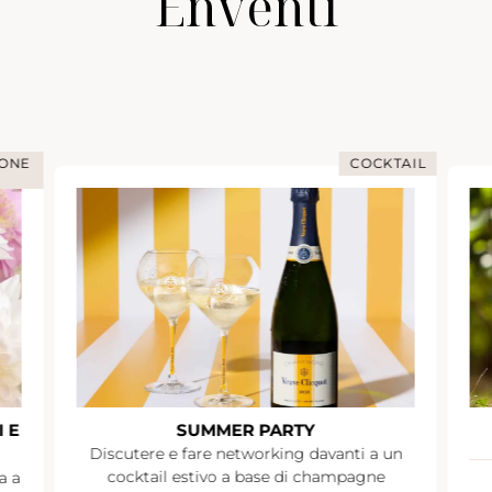
Enventi
TAIL
IMMERSIONE NELLO CHAMPAGNE
GIORNATA IMMERSIVA A RUINART
un
Parigi
Da 10 a 12 persone
À partir de