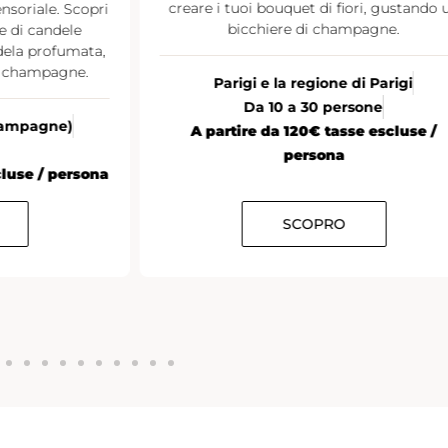
ori, gustando un
pagne.
Tutta la Francia
20 persone o più
A partire da €35 tasse escluse / pers
di Parigi
sone
e escluse /
SCOPRO