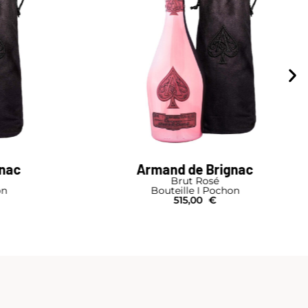
gnac
Drappier
Carte d'Or
on
Primat
5.450,00
€