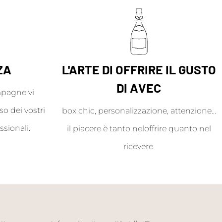
ZA
L'ARTE DI OFFRIRE IL GUSTO
DI AVEC
mpagne vi
o dei vostri
box chic, personalizzazione, attenzione...
ssionali.
il piacere è tanto neloffrire quanto nel
ricevere.