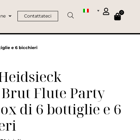
0
ine
Contattateci
glie e 6 bicchieri
Heidsieck
Brut Flute Party
ox di 6 bottiglie e 6
eri