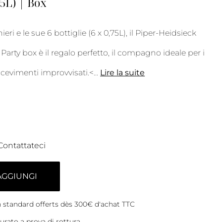
75L) | Box
ieri e le sue 6 bottiglie (6 x 0,75L), il Piper-Heidsieck
Party box è il regalo perfetto, il compagno ideale per i
 ricevimenti improvvisati.<
...
Lire la suite
Contattateci
AGGIUNGI
on standard offerts dès 300€ d'achat TTC
rato a prova di rottura