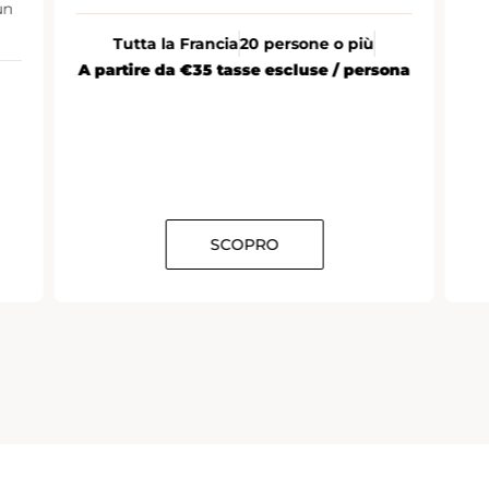
ona
SCOPRO