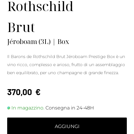
Rothschild
Brut
Jéroboam (3L) | Box
Il Barons de Rothschild Brut Jéroboam Prestige Box è un
vino ricco, complesso e arioso, frutto di un assemblaggio
ben equilibrato, per uno champagne di grande finezza.
370,00
€
In magazzino.
Consegna in 24-48H
AGGIUNGI