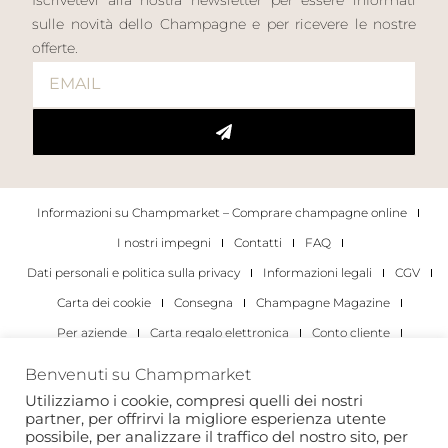
sulle novità dello Champagne e per ricevere le nostre
offerte.
Informazioni su Champmarket – Comprare champagne online
I nostri impegni
Contatti
FAQ
Dati personali e politica sulla privacy
Informazioni legali
CGV
Carta dei cookie
Consegna
Champagne Magazine
Per aziende
Carta regalo elettronica
Conto cliente
I migliori champagne
Occasioni di degustazione di champagne
Benvenuti su Champmarket
Per gli individui
Per le aziende
Utilizziamo i cookie, compresi quelli dei nostri
partner, per offrirvi la migliore esperienza utente
Copyright 2022 © tutti i diritti riservati. Champmarket.
possibile, per analizzare il traffico del nostro sito, per