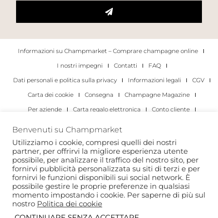
Informazioni su Champmarket – Comprare champagne online
I nostri impegni
Contatti
FAQ
Dati personali e politica sulla privacy
Informazioni legali
CGV
Carta dei cookie
Consegna
Champagne Magazine
Per aziende
Carta regalo elettronica
Conto cliente
I migliori champagne
Occasioni di degustazione di champagne
Benvenuti su Champmarket
Per gli individui
Per le aziende
Utilizziamo i cookie, compresi quelli dei nostri
partner, per offrirvi la migliore esperienza utente
Copyright 2022 © tutti i diritti riservati. Champmarket.
possibile, per analizzare il traffico del nostro sito, per
fornirvi pubblicità personalizzata su siti di terzi e per
fornirvi le funzioni disponibili sui social network. È
possibile gestire le proprie preferenze in qualsiasi
momento impostando i cookie. Per saperne di più sul
nostro
Politica dei cookie
CONTINUARE SENZA ACCETTARE