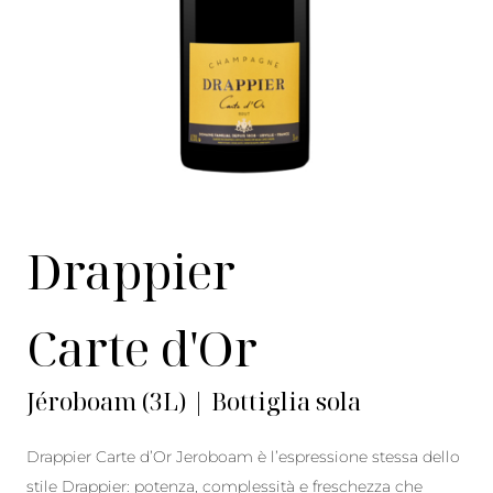
Drappier
Carte d'Or
Jéroboam (3L) | Bottiglia sola
Drappier Carte d’Or Jeroboam è l’espressione stessa dello
stile Drappier: potenza, complessità e freschezza che