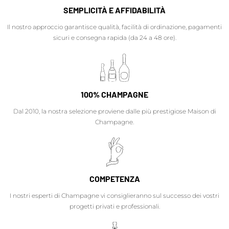
SEMPLICITÀ E AFFIDABILITÀ
Il nostro approccio garantisce qualità, facilità di ordinazione, pagamenti
sicuri e consegna rapida (da 24 a 48 ore).
100% CHAMPAGNE
Dal 2010, la nostra selezione proviene dalle più prestigiose Maison di
Champagne.
COMPETENZA
I nostri esperti di Champagne vi consiglieranno sul successo dei vostri
progetti privati e professionali.