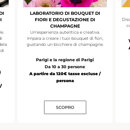
DI
LABORATORIO DI BOUQUET DI
I
FIORI E DEGUSTAZIONE DI
Disc
c
CHAMPAGNE
le.
Un’esperienza autentica e creativa.
di
Impara a creare i tuoi bouquet di fiori,
dela
gustando un bicchiere di champagne.
di
Parigi e la regione di Parigi
Da 10 a 30 persone
)
A partire da 120€ tasse escluse /
persona
/
SCOPRO