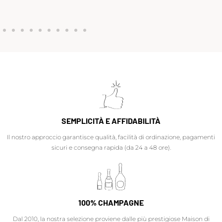
SEMPLICITÀ E AFFIDABILITÀ
Il nostro approccio garantisce qualità, facilità di ordinazione, pagamenti
sicuri e consegna rapida (da 24 a 48 ore).
100% CHAMPAGNE
Dal 2010, la nostra selezione proviene dalle più prestigiose Maison di