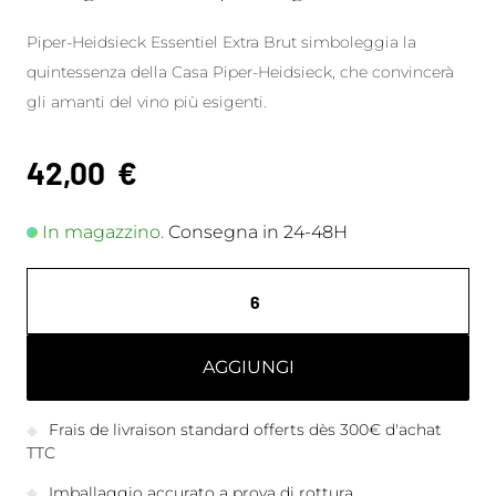
Piper-Heidsieck Essentiel Extra Brut simboleggia la
quintessenza della Casa Piper-Heidsieck, che convincerà
gli amanti del vino più esigenti.
42,00
€
In magazzino.
Consegna in 24-48H
AGGIUNGI
Frais de livraison standard offerts dès 300€ d'achat
TTC
Imballaggio accurato a prova di rottura