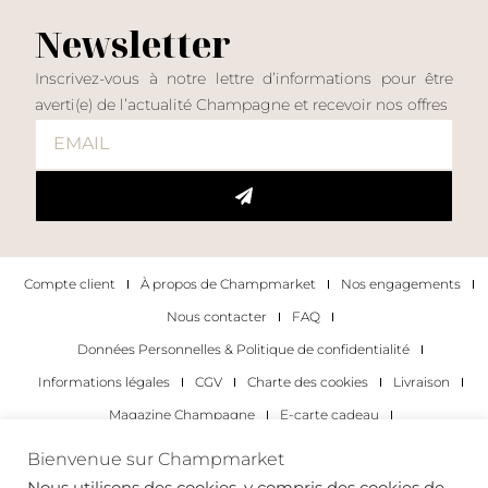
Newsletter
Inscrivez-vous à notre lettre d’informations pour être
averti(e) de l’actualité Champagne et recevoir nos offres
Compte client
À propos de Champmarket
Nos engagements
Nous contacter
FAQ
Données Personnelles & Politique de confidentialité
Informations légales
CGV
Charte des cookies
Livraison
Magazine Champagne
E-carte cadeau
Les Meilleurs Champagnes
Bienvenue sur Champmarket
Les occasions pour déguster du champagne
Pour les particuliers
Nous utilisons des cookies, y compris des cookies de