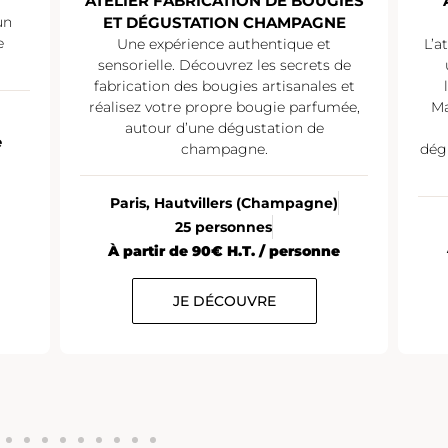
ATELIER FABRICATION DE BOUGIES
un
ET DÉGUSTATION CHAMPAGNE
e
Une expérience authentique et
L’a
sensorielle. Découvrez les secrets de
fabrication des bougies artisanales et
réalisez votre propre bougie parfumée,
Ma
autour d’une dégustation de
e
champagne.
dég
Paris, Hautvillers (Champagne)
25 personnes
À partir de 90€ H.T. / personne
JE DÉCOUVRE