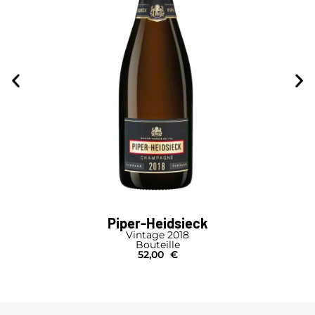
Piper-Heidsieck
Brut Rosé
Bouteille
49,00
€