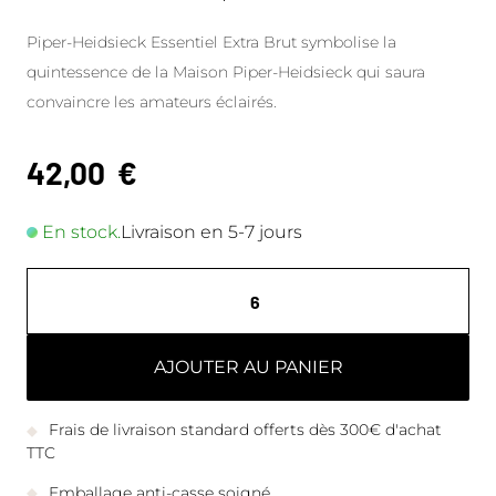
Piper-Heidsieck Essentiel Extra Brut symbolise la
quintessence de la Maison Piper-Heidsieck qui saura
convaincre les amateurs éclairés.
42,00
€
En stock.
Livraison en 5-7 jours
AJOUTER AU PANIER
Frais de livraison standard offerts dès 300€ d'achat
TTC
Emballage anti-casse soigné