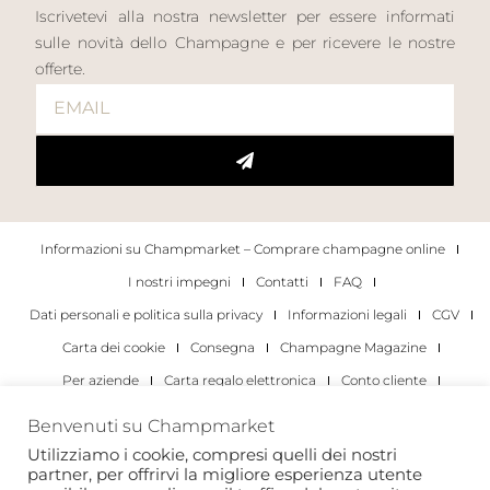
Iscrivetevi alla nostra newsletter per essere informati
sulle novità dello Champagne e per ricevere le nostre
offerte.
Informazioni su Champmarket – Comprare champagne online
I nostri impegni
Contatti
FAQ
Dati personali e politica sulla privacy
Informazioni legali
CGV
Carta dei cookie
Consegna
Champagne Magazine
Per aziende
Carta regalo elettronica
Conto cliente
I migliori champagne
Occasioni di degustazione di champagne
Benvenuti su Champmarket
Per gli individui
Per le aziende
Utilizziamo i cookie, compresi quelli dei nostri
partner, per offrirvi la migliore esperienza utente