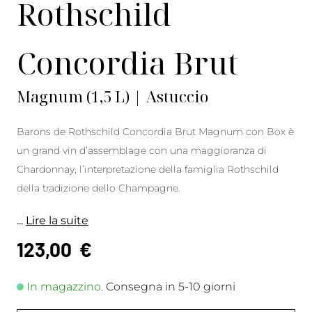
Rothschild
Concordia Brut
Magnum (1,5 L) | Astuccio
Barons de Rothschild Concordia Brut Magnum con Box è
un grand vin d’assemblage con una maggioranza di
Chardonnay, l’interpretazione della famiglia Rothschild
della tradizione dello Champagne.
...
Lire la suite
123,00
€
In magazzino.
Consegna in 5-10 giorni