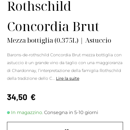
Rothschild
Concordia Brut
Mezza bottiglia (0.375L) | Astuccio
Barons-de-rothschild Concordia Brut mezza bottiglia con
astuccio è un grande vino da taglio con una maggioranza
di Chardonnay, l’interpretazione della famiglia Rothschild
della tradizione dello C
...
Lire la suite
34,50
€
In magazzino.
Consegna in 5-10 giorni