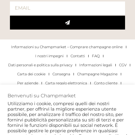
Informazioni su Champmarket – Comprare champagne online
I nostri impegni
Contatti
FAQ
Dati personali e politica sulla privacy
Informazioni legali
CGV
Carta dei cookie
Consegna
Champagne Magazine
Per aziende
Carta regalo elettronica
Conto cliente
I migliori champagne
Occasioni di degustazione di champagne
Benvenuti su Champmarket
Per gli individui
Per le aziende
Utilizziamo i cookie, compresi quelli dei nostri
partner, per offrirvi la migliore esperienza utente
Copyright 2022 © tutti i diritti riservati. Champmarket.
possibile, per analizzare il traffico del nostro sito, per
fornirvi pubblicità personalizzata su siti di terzi e per
fornirvi le funzioni disponibili sui social network. È
possibile gestire le proprie preferenze in qualsiasi