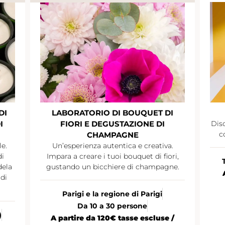
DI
LABORATORIO DI BOUQUET DI
I
FIORI E DEGUSTAZIONE DI
Disc
c
CHAMPAGNE
le.
Un’esperienza autentica e creativa.
di
Impara a creare i tuoi bouquet di fiori,
dela
gustando un bicchiere di champagne.
di
Parigi e la regione di Parigi
Da 10 a 30 persone
)
A partire da 120€ tasse escluse /