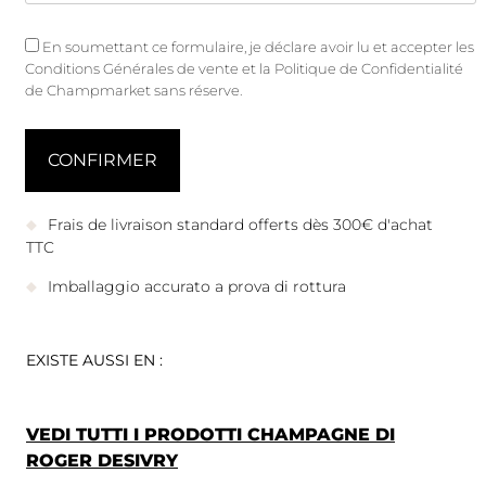
En soumettant ce formulaire, je déclare avoir lu et accepter les
Conditions Générales de vente
et
la Politique de Confidentialité
de Champmarket sans réserve.
Frais de livraison standard offerts dès 300€ d'achat
TTC
Imballaggio accurato a prova di rottura
EXISTE AUSSI EN :
VEDI TUTTI I PRODOTTI CHAMPAGNE DI
ROGER DESIVRY