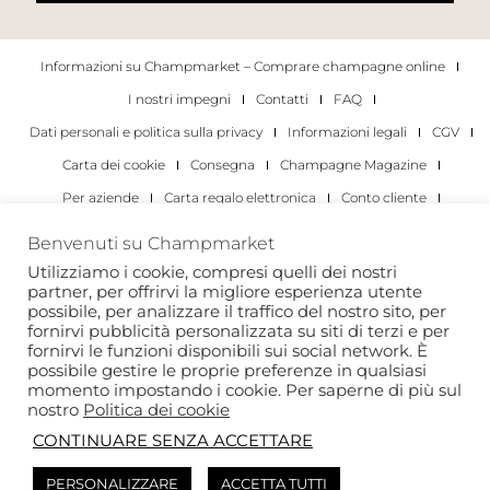
Informazioni su Champmarket – Comprare champagne online
I nostri impegni
Contatti
FAQ
Dati personali e politica sulla privacy
Informazioni legali
CGV
Carta dei cookie
Consegna
Champagne Magazine
Per aziende
Carta regalo elettronica
Conto cliente
I migliori champagne
Occasioni di degustazione di champagne
Benvenuti su Champmarket
Per gli individui
Per le aziende
Utilizziamo i cookie, compresi quelli dei nostri
partner, per offrirvi la migliore esperienza utente
Copyright 2022 © tutti i diritti riservati. Champmarket.
possibile, per analizzare il traffico del nostro sito, per
fornirvi pubblicità personalizzata su siti di terzi e per
fornirvi le funzioni disponibili sui social network. È
possibile gestire le proprie preferenze in qualsiasi
momento impostando i cookie. Per saperne di più sul
nostro
Politica dei cookie
CONTINUARE SENZA ACCETTARE
PERSONALIZZARE
ACCETTA TUTTI