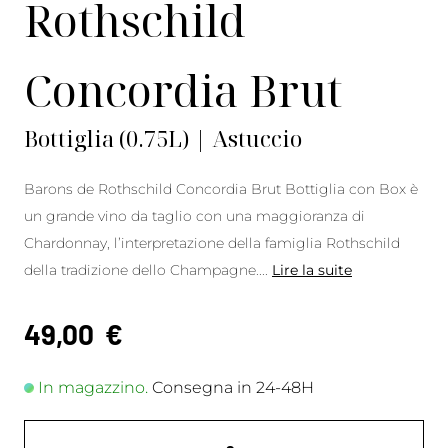
Rothschild
Concordia Brut
Bottiglia (0.75L) | Astuccio
Barons de Rothschild Concordia Brut Bottiglia con Box è
un grande vino da taglio con una maggioranza di
Chardonnay, l’interpretazione della famiglia Rothschild
della tradizione dello Champagne.
...
Lire la suite
49,00
€
In magazzino.
Consegna in 24-48H