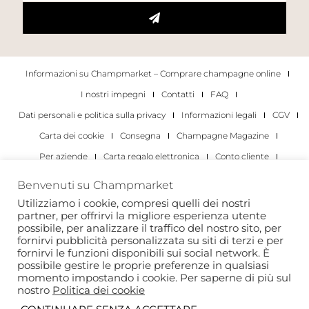
Informazioni su Champmarket – Comprare champagne online
I nostri impegni
Contatti
FAQ
Dati personali e politica sulla privacy
Informazioni legali
CGV
Carta dei cookie
Consegna
Champagne Magazine
Per aziende
Carta regalo elettronica
Conto cliente
I migliori champagne
Occasioni di degustazione di champagne
Benvenuti su Champmarket
Per gli individui
Per le aziende
Utilizziamo i cookie, compresi quelli dei nostri
partner, per offrirvi la migliore esperienza utente
Copyright 2022 © tutti i diritti riservati. Champmarket.
possibile, per analizzare il traffico del nostro sito, per
fornirvi pubblicità personalizzata su siti di terzi e per
fornirvi le funzioni disponibili sui social network. È
possibile gestire le proprie preferenze in qualsiasi
momento impostando i cookie. Per saperne di più sul
nostro
Politica dei cookie