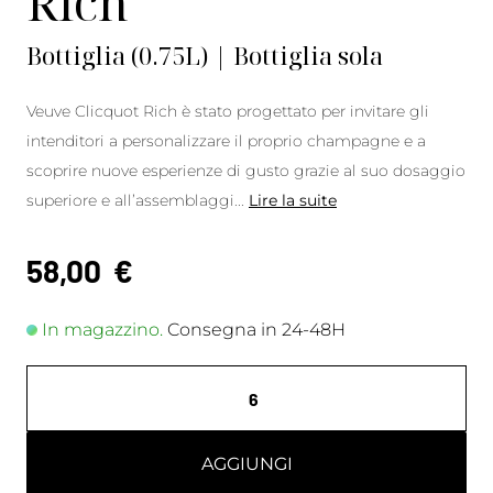
Rich
Bottiglia (0.75L) | Bottiglia sola
Veuve Clicquot Rich è stato progettato per invitare gli
intenditori a personalizzare il proprio champagne e a
scoprire nuove esperienze di gusto grazie al suo dosaggio
superiore e all’assemblaggi
...
Lire la suite
58,00
€
In magazzino.
Consegna in 24-48H
AGGIUNGI