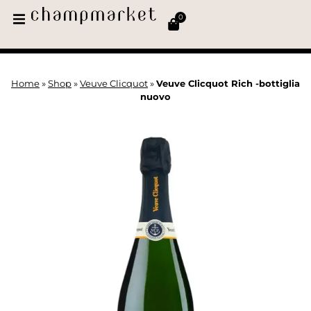
0
Home
»
Shop
»
Veuve Clicquot
»
Veuve Clicquot Rich -bottiglia
nuovo