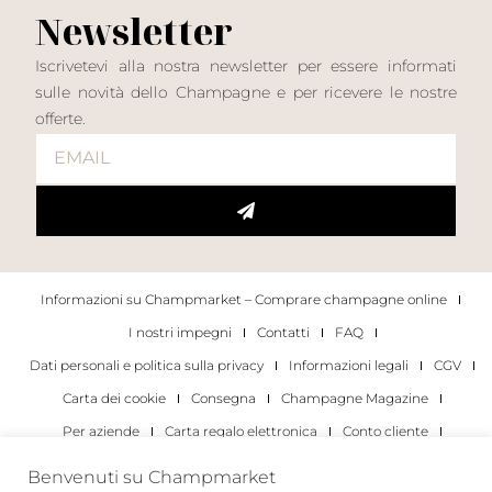
Newsletter
Iscrivetevi alla nostra newsletter per essere informati
sulle novità dello Champagne e per ricevere le nostre
offerte.
Informazioni su Champmarket – Comprare champagne online
I nostri impegni
Contatti
FAQ
Dati personali e politica sulla privacy
Informazioni legali
CGV
Carta dei cookie
Consegna
Champagne Magazine
Per aziende
Carta regalo elettronica
Conto cliente
I migliori champagne
Occasioni di degustazione di champagne
Benvenuti su Champmarket