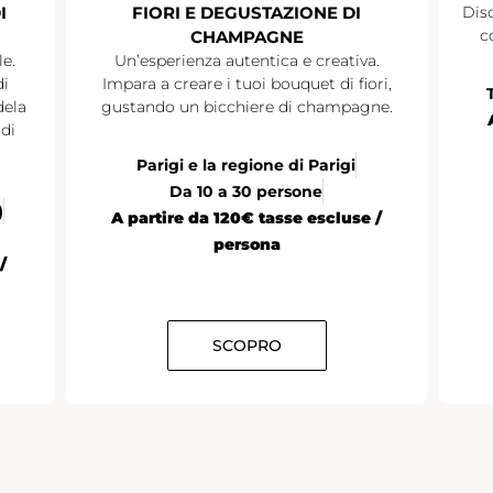
I
FIORI E DEGUSTAZIONE DI
Disc
c
CHAMPAGNE
le.
Un’esperienza autentica e creativa.
di
Impara a creare i tuoi bouquet di fiori,
dela
gustando un bicchiere di champagne.
di
Parigi e la regione di Parigi
Da 10 a 30 persone
)
A partire da 120€ tasse escluse /
persona
/
SCOPRO