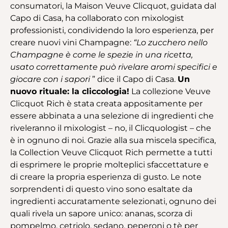
consumatori, la Maison Veuve Clicquot, guidata dal
Capo di Casa, ha collaborato con mixologist
professionisti, condividendo la loro esperienza, per
creare nuovi vini Champagne:
“Lo zucchero nello
Champagne è come le spezie in una ricetta,
usato correttamente può rivelare aromi specifici e
giocare con i sapori
” dice il Capo di Casa.
Un
nuovo rituale: la cliccologia!
La collezione Veuve
Clicquot Rich è stata creata appositamente per
essere abbinata a una selezione di ingredienti che
riveleranno il mixologist – no, il Clicquologist – che
è in ognuno di noi. Grazie alla sua miscela specifica,
la Collection Veuve Clicquot Rich permette a tutti
di esprimere le proprie molteplici sfaccettature e
di creare la propria esperienza di gusto. Le note
sorprendenti di questo vino sono esaltate da
ingredienti accuratamente selezionati, ognuno dei
quali rivela un sapore unico: ananas, scorza di
pompelmo, cetriolo, sedano, peperoni o tè per