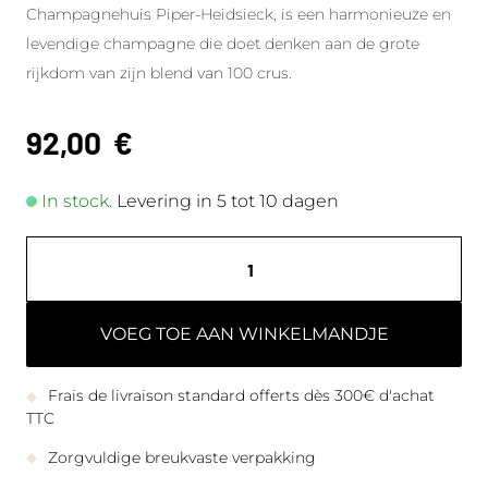
Champagnehuis Piper-Heidsieck, is een harmonieuze en
levendige champagne die doet denken aan de grote
rijkdom van zijn blend van 100 crus.
92,00
€
In stock.
Levering in 5 tot 10 dagen
VOEG TOE AAN WINKELMANDJE
Frais de livraison standard offerts dès 300€ d'achat
TTC
Zorgvuldige breukvaste verpakking