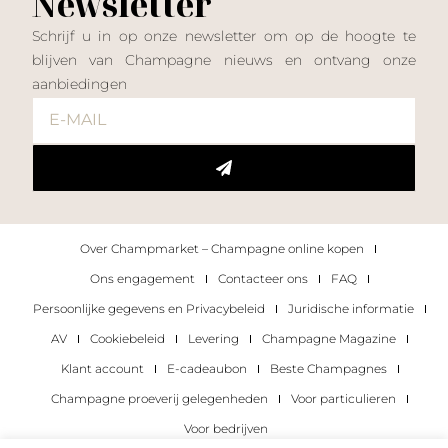
Newsletter
Schrijf u in op onze newsletter om op de hoogte te
blijven van Champagne nieuws en ontvang onze
aanbiedingen
Over Champmarket – Champagne online kopen
Ons engagement
Contacteer ons
FAQ
Persoonlijke gegevens en Privacybeleid
Juridische informatie
AV
Cookiebeleid
Levering
Champagne Magazine
Klant account
E-cadeaubon
Beste Champagnes
Champagne proeverij gelegenheden
Voor particulieren
Voor bedrijven