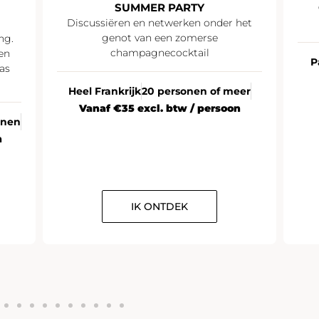
SUMMER PARTY
Discussiëren en netwerken onder het
genot van een zomerse
ng.
champagnecocktail
en
P
as
Heel Frankrijk
20 personen of meer
Vanaf €35 excl. btw / persoon
onen
n
IK ONTDEK