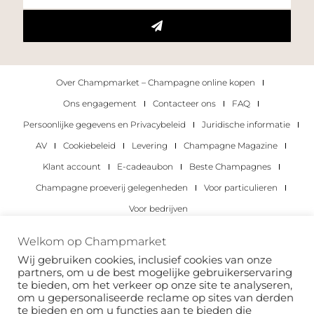
Over Champmarket – Champagne online kopen
Ons engagement
Contacteer ons
FAQ
Persoonlijke gegevens en Privacybeleid
Juridische informatie
AV
Cookiebeleid
Levering
Champagne Magazine
Klant account
E-cadeaubon
Beste Champagnes
Champagne proeverij gelegenheden
Voor particulieren
Voor bedrijven
Copyright 2022 © alle rechten voorbehouden.
Welkom op Champmarket
Champmarket.
Wij gebruiken cookies, inclusief cookies van onze
partners, om u de best mogelijke gebruikerservaring
te bieden, om het verkeer op onze site te analyseren,
om u gepersonaliseerde reclame op sites van derden
te bieden en om u functies aan te bieden die