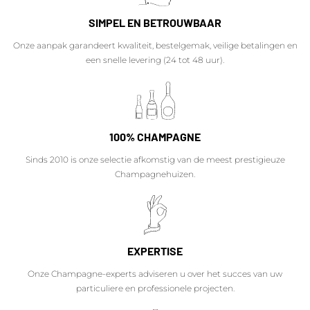
SIMPEL EN BETROUWBAAR
Onze aanpak garandeert kwaliteit, bestelgemak, veilige betalingen en
een snelle levering (24 tot 48 uur).
100% CHAMPAGNE
Sinds 2010 is onze selectie afkomstig van de meest prestigieuze
Champagnehuizen.
EXPERTISE
Onze Champagne-experts adviseren u over het succes van uw
particuliere en professionele projecten.