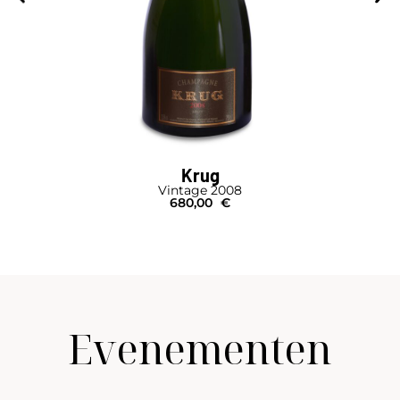
Armand de Brignac
Brut Gold
Bouteille I Coffret
360,00
€
Evenementen