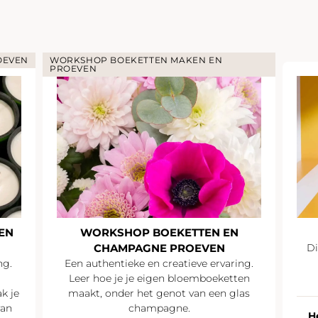
OEVEN
WORKSHOP BOEKETTEN MAKEN EN
PROEVEN
EN
WORKSHOP BOEKETTEN EN
CHAMPAGNE PROEVEN
Di
ng.
Een authentieke en creatieve ervaring.
Leer hoe je je eigen bloemboeketten
k je
maakt, onder het genot van een glas
van
champagne.
H