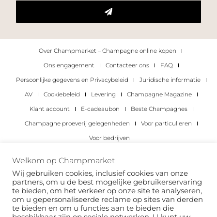
Over Champmarket – Champagne online kopen
Ons engagement
Contacteer ons
FAQ
Persoonlijke gegevens en Privacybeleid
Juridische informatie
AV
Cookiebeleid
Levering
Champagne Magazine
Klant account
E-cadeaubon
Beste Champagnes
Champagne proeverij gelegenheden
Voor particulieren
Voor bedrijven
Copyright 2022 © alle rechten voorbehouden.
Welkom op Champmarket
Champmarket.
Wij gebruiken cookies, inclusief cookies van onze
partners, om u de best mogelijke gebruikerservaring
te bieden, om het verkeer op onze site te analyseren,
om u gepersonaliseerde reclame op sites van derden
te bieden en om u functies aan te bieden die