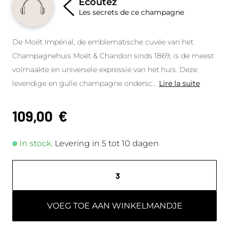
Écoutez
Les secrets de ce champagne
De Moët Impérial, de emblematische cuvée van het
Champagnehuis Moët & Chandon sinds 1869, is de meest
volmaakte en universele expressie van het huis. Deze
levendige en gulle champagne ondersc
...
Lire la suite
109,00
€
In stock.
Levering in 5 tot 10 dagen
VOEG TOE AAN WINKELMANDJE