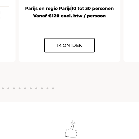
Vanaf €35 excl. btw / persoon
rsonen
on
IK ONTDEK