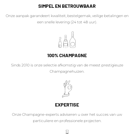
SIMPEL EN BETROUWBAAR
Onze aanpak garandeert kwaliteit, bestelgemak, veilige betalingen en
een snelle levering (24 tot 48 uur).
100% CHAMPAGNE
Sinds 2010 is onze selectie afkomstig van de meest prestigieuze
Champagnehuizen.
EXPERTISE
Onze Champagne-experts adviseren u over het succes van uw
particuliere en professionele projecten.