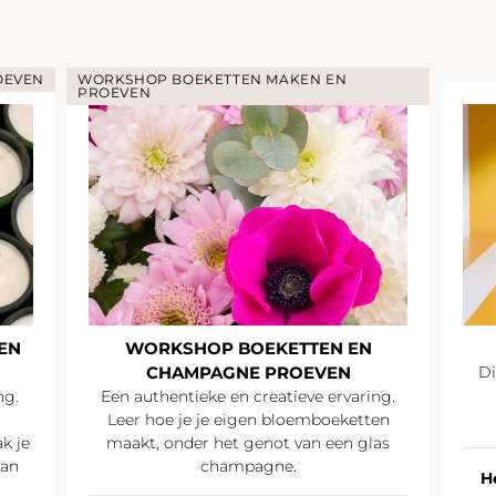
COCKTAIL
N
SUMMER PARTY
Discussiëren en netwerken onder het
genot van een zomerse
ring.
champagnecocktail
tten
glas
Heel Frankrijk
20 personen of meer