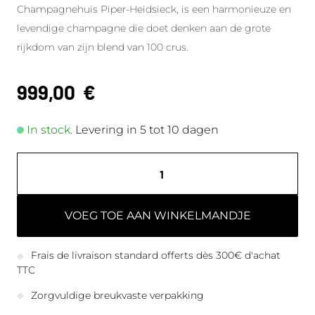
Champagnehuis Piper-Heidsieck, is een harmonieuze en
levendige champagne die doet denken aan de grote
rijkdom van zijn blend van 100 crus.
999,00
€
In stock.
Levering in 5 tot 10 dagen
VOEG TOE AAN WINKELMANDJE
Frais de livraison standard offerts dès 300€ d'achat
TTC
Zorgvuldige breukvaste verpakking