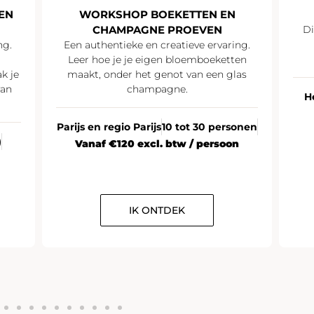
EN
WORKSHOP BOEKETTEN EN
CHAMPAGNE PROEVEN
Di
ng.
Een authentieke en creatieve ervaring.
Leer hoe je je eigen bloemboeketten
k je
maakt, onder het genot van een glas
van
champagne.
H
Parijs en regio Parijs
10 tot 30 personen
)
Vanaf €120 excl. btw / persoon
IK ONTDEK