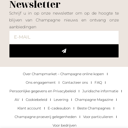
Newsletter
Schrijf u in op onze newsletter om op de hoogte te
blijven van Champagne nieuws en ontvang onze
aanbiedingen
Over Champmarket – Champagne online kopen
Ons engagement
Contacteer ons
FAQ
Persoonlijke gegevens en Privacybeleid
Juridische informatie
AV
Cookiebeleid
Levering
Champagne Magazine
Klant account
E-cadeaubon
Beste Champagnes
Champagne proeverij gelegenheden
Voor particulieren
Voor bedrijven