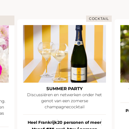
COCKTAIL
SUMMER PARTY
Discussiëren en netwerken onder het
genot van een zomerse
ng.
champagnecocktail
en
P
as
Heel Frankrijk
20 personen of meer