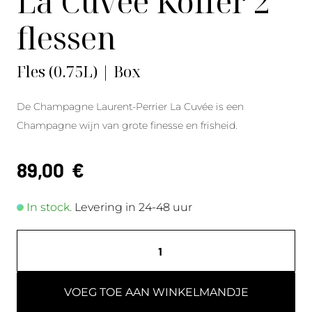
La Cuvée Koffer 2
flessen
Fles (0.75L) | Box
De Champagne Laurent-Perrier La Cuvée is een
Champagne wijn van grote finesse en frisheid.
89,00
€
In stock.
Levering in 24-48 uur
VOEG TOE AAN WINKELMANDJE