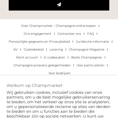
Over Champmarket – Champagne online kopen
Ons engagement
Contacteer ons
FAQ
Persoonlijke gegevens en Privacybeleid
Juridische informatie
AV
Cookiebeleid
Levering
Champagne Magazine
Klant account
E-cadeaubon
Beste Champagnes
Champagne proeverij gelegenheden
Voor particulieren
Voor bedrijven
Copyright 2022 © alle rechten voorbehouden.
Welkom op Champmarket
Champmarket.
Wij gebruiken cookies, inclusief cookies van onze
partners, om u de best mogelijke gebruikerservaring
te bieden, om het verkeer op onze site te analyseren,
om u gepersonaliseerde reclame op sites van derden
te bieden en om u functies aan te bieden die
beschikbaar zijn op sociale netwerken. U kunt uw