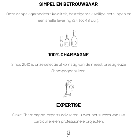
SIMPEL EN BETROUWBAAR
Onze aanpak garandeert kwaliteit, bestelgemak, veilige betalingen en
een snelle levering (24 tot 48 uur).
100% CHAMPAGNE
Sinds 2010 is onze selectie afkomstig van de meest prestigieuze
Champagnehuizen.
EXPERTISE
Onze Champagne-experts adviseren u over het succes van uw
particuliere en professionele projecten.