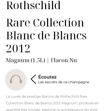
Rothschild
Rare Collection
Blanc de Blancs
2012
Magnum (1.5L) | Flacon Nu
Écoutez
Les secrets de ce champagne
La cuvée de prestige Barons de Rothschild Rare
Collection Blanc de Blancs 2012 Magnum, produite en
quantité très limitée, exprime la quintessence du style