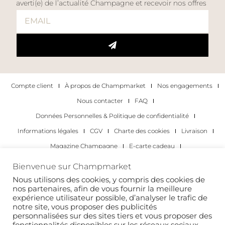
averti(e) de l’actualité Champagne et recevoir nos offres
Compte client
À propos de Champmarket
Nos engagements
Nous contacter
FAQ
Données Personnelles & Politique de confidentialité
Informations légales
CGV
Charte des cookies
Livraison
Magazine Champagne
E-carte cadeau
Les Meilleurs Champagnes
Bienvenue sur Champmarket
Les occasions pour déguster du champagne
Pour les particuliers
Nous utilisons des cookies, y compris des cookies de
nos partenaires, afin de vous fournir la meilleure
Pour les entreprises
expérience utilisateur possible, d’analyser le trafic de
notre site, vous proposer des publicités
Copyright 2022 © tous droits réservés. Champmarket.
personnalisées sur des sites tiers et vous proposer des
fonctionnalités disponibles sur les réseaux sociaux.