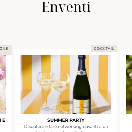
Enventi
IONE
COCKTAIL
 E
SUMMER PARTY
Discutere e fare networking davanti a un