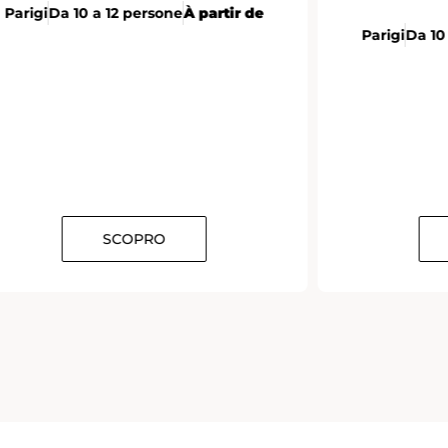
Parigi
Da 10 a 12 persone
À partir de
Parigi
Da 10
SCOPRO