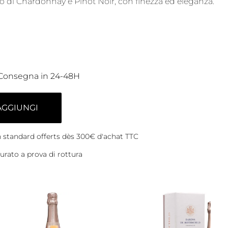
o di Chardonnay e Pinot Noir, con finezza ed eleganza.
Consegna in 24-48H
AGGIUNGI
on standard offerts dès 300€ d'achat TTC
rato a prova di rottura