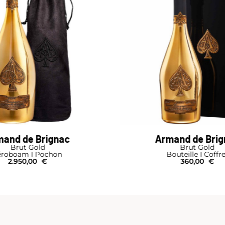
and de Brignac
Armand de Bri
Brut Gold
Brut Gold
éroboam I Pochon
Bouteille I Coffr
2.950,00
€
360,00
€