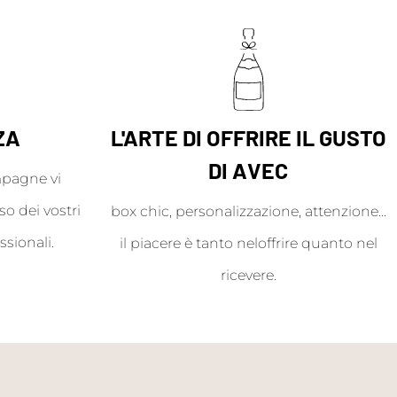
ZA
L'ARTE DI OFFRIRE IL GUSTO
DI AVEC
mpagne vi
o dei vostri
box chic, personalizzazione, attenzione...
ssionali.
il piacere è tanto neloffrire quanto nel
ricevere.