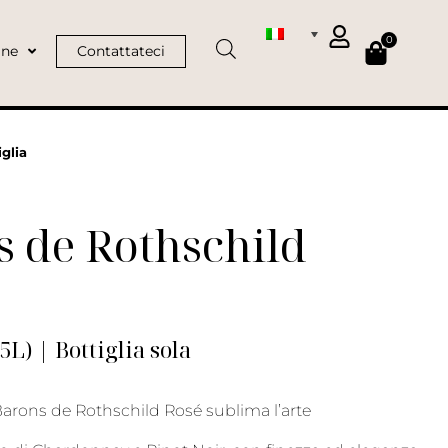
0
ine
Contattateci
glia
 de Rothschild
75L) | Bottiglia sola
rons de Rothschild Rosé sublima l’arte