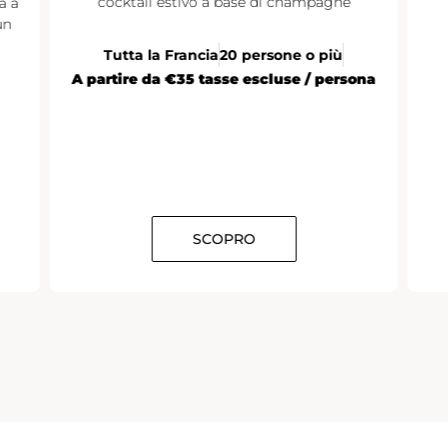
cocktail estivo a base di champagne
a a
un
Tutta la Francia
20 persone o più
A partire da €35 tasse escluse / persona
SCOPRO