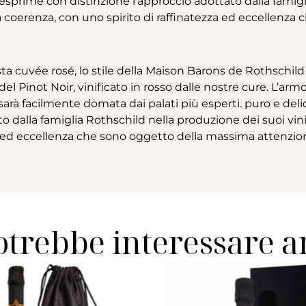
prime con distinzione l’approccio adottato dalla famigli
 la coerenza, con uno spirito di raffinatezza ed eccellenz
sta cuvée rosé, lo stile della Maison Barons de Rothschild
 Pinot Noir, vinificato in rosso dalle nostre cure. L’armo
rà facilmente domata dai palati più esperti. puro e de
to dalla famiglia Rothschild nella produzione dei suoi vi
za ed eccellenza che sono oggetto della massima attenzio
otrebbe interessare 