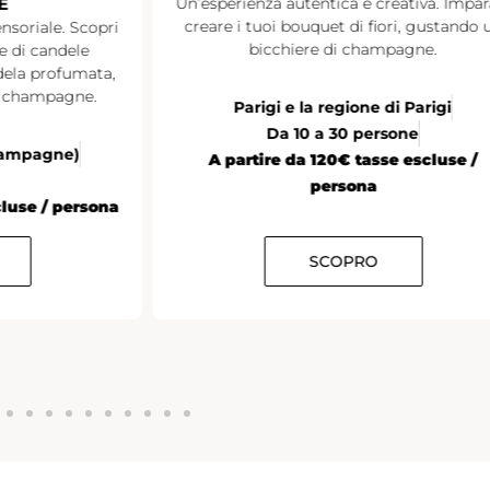
E
Un’esperienza autentica e creativa. Impar
creare i tuoi bouquet di fiori, gustando 
nsoriale. Scopri
bicchiere di champagne.
ne di candele
ndela profumata,
i champagne.
Parigi e la regione di Parigi
Da 10 a 30 persone
Champagne)
A partire da 120€ tasse escluse /
persona
cluse / persona
SCOPRO