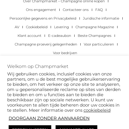
Over Champmarket – Champagne online kopen
Ons engagement
Contacteer ons
FAQ
Persoonlijke gegevens en Privacybeleid
Juridische informatie
AV
Cookiebeleid
Levering
Champagne Magazine
Klant account
E-cadeaubon
Beste Champagnes
Champagne proeverij gelegenheden
Voor particulieren
Voor bedrijven
Copyright 2022 © alle rechten voorbehouden.
Welkom op Champmarket
Champmarket.
Wij gebruiken cookies, inclusief cookies van onze
partners, om u de best mogelijke gebruikerservaring
te bieden, om het verkeer op onze site te analyseren,
om u gepersonaliseerde reclame op sites van derden
te bieden en om u functies aan te bieden die
beschikbaar zijn op sociale netwerken. U kunt uw
voorkeuren te allen tijde beheren door uw cookies in
te stellen. Meer informatie over ons
cookiebeleid
DOORGAAN ZONDER AANVAARDEN
ALCOHOLMISBRUIK IS GEVAARLIJK VOOR JE