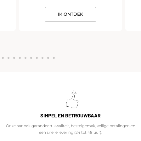
IK ONTDEK
SIMPEL EN BETROUWBAAR
Onze aanpak garandeert kwaliteit, bestelgemak, veilige betalingen en
een snelle levering (24 tot 48 uur).