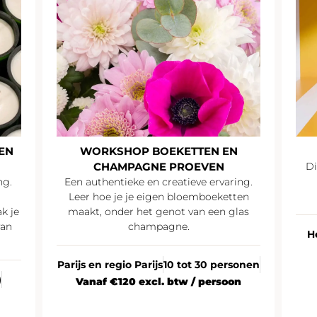
EN
WORKSHOP BOEKETTEN EN
CHAMPAGNE PROEVEN
Di
ng.
Een authentieke en creatieve ervaring.
Leer hoe je je eigen bloemboeketten
k je
maakt, onder het genot van een glas
van
champagne.
H
Parijs en regio Parijs
10 tot 30 personen
)
Vanaf €120 excl. btw / persoon