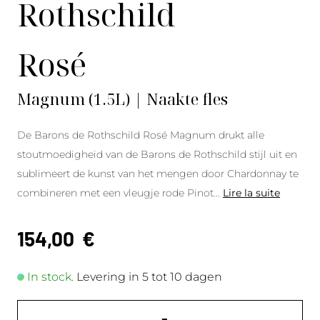
Rothschild
Rosé
Magnum (1.5L) | Naakte fles
De Barons de Rothschild Rosé Magnum drukt alle
stoutmoedigheid van de Barons de Rothschild stijl uit en
sublimeert de kunst van het mengen door Chardonnay te
combineren met een vleugje rode Pinot
...
Lire la suite
154,00
€
In stock.
Levering in 5 tot 10 dagen