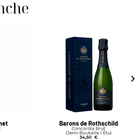
anche
child
Drappier
Rosé de Saignée
tui
Magnum
92,00
€