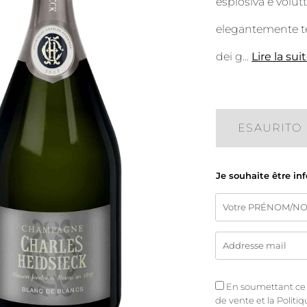
esplosiva e vol
elegantemente tes
dei g
...
Lire la sui
ESAURITO
Je souhaite être in
En soumettant ce fo
de vente
et
la Politi