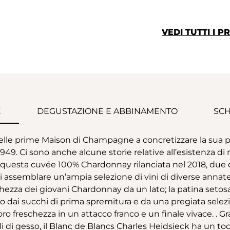
VEDI TUTTI I 
E
DEGUSTAZIONE E ABBINAMENTO
SCH
delle prime Maison di Champagne a concretizzare la sua
9. Ci sono anche alcune storie relative all’esistenza di
questa cuvée 100% Chardonnay rilanciata nel 2018, due del
di assemblare un’ampia selezione di vini di diverse annate e
chezza dei giovani Chardonnay da un lato; la patina setosa e
 dai succhi di prima spremitura e da una pregiata selezi
ro freschezza in un attacco franco e un finale vivace. . Gra
 di gesso, il Blanc de Blancs Charles Heidsieck ha un tocc