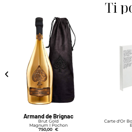
Ti p
Drappier
Al
Carte d'Or Box testa a testa con 2 bicchieri
Bouteille I Coffret
79,00
€