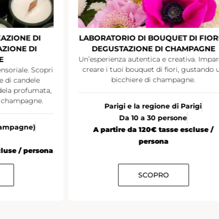
T DI FIORI E
SUMMER PARTY
CHAMPAGNE
Discutere e fare networking davanti a 
cocktail estivo a base di champagne
eativa. Impara a
ori, gustando un
pagne.
Tutta la Francia
20 persone o più
A partire da €35 tasse escluse / pers
di Parigi
sone
e escluse /
SCOPRO