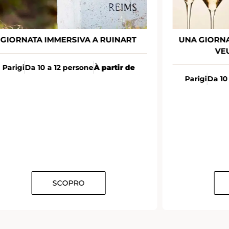
UNA GIORNATA IMMERSIVA PRESSO
COCKTAI
VEUVE CLICQUOT
Parigi
10 p
Parigi
Da 10 a 12 persone
À partir de
SCOPRO