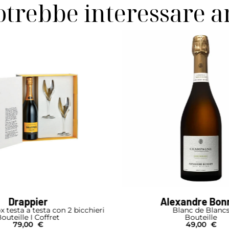
otrebbe interessare 
exandre Bonnet
Barons de Roths
Blanc de Blancs
Concordia Brut
Bouteille
Demi-Bouteille I É
49,00
€
34,50
€