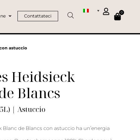
0
ine
Contattateci
 con astuccio
s Heidsieck
de Blancs
75L) | Astuccio
k Blanc de Blancs con astuccio ha un’energia