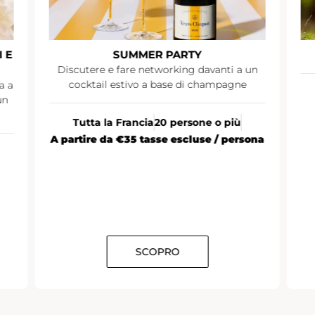
GIORNATA IMMERSIVA A RUINART
un
Parigi
Da 10 a 12 persone
À partir de
ona
SCOPRO