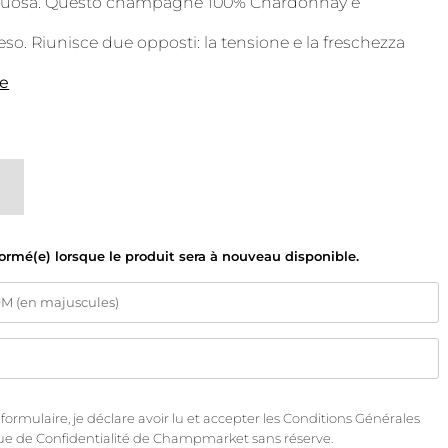
uttuosa. Questo champagne 100% Chardonnay è
o. Riunisce due opposti: la tensione e la freschezza
te
formé(e) lorsque le produit sera à nouveau disponible.
rmulaire, je déclare avoir lu et accepter les
Conditions Générales
que de Confidentialité
de Champmarket sans réserve.