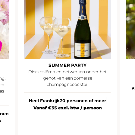
SUMMER PARTY
Discussiëren en netwerken onder het
genot van een zomerse
ng.
champagnecocktail
en
P
as
Heel Frankrijk
20 personen of meer
Vanaf €35 excl. btw / persoon
onen
n