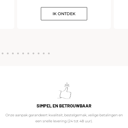
IK ONTDEK
SIMPEL EN BETROUWBAAR
Onze aanpak garandeert kwaliteit, bestelgemak, veilige betalingen en
een snelle levering (24 tot 48 uur).