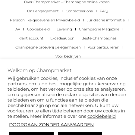
Over Champmarket – Champagne online kopen
Ons engagement
Contacteer ons
FAQ
Persoonlijke gegevens en Privacybeleid
Juridische informatie
AV
Cookiebeleid
Levering
Champagne Magazine
Klant account
E-cadeaubon
Beste Champagnes
Champagne proeverij gelegenheden
Voor particulieren
Voor bedrijven
Copyright 2022 © alle rechten voorbehouden.
Welkom op Champmarket
Champmarket.
Wij gebruiken cookies, inclusief cookies van onze
partners, om u de best mogelijke gebruikerservaring
te bieden, om het verkeer op onze site te analyseren,
om u gepersonaliseerde reclame op sites van derden
te bieden en om u functies aan te bieden die
beschikbaar zijn op sociale netwerken. U kunt uw
voorkeuren te allen tijde beheren door uw cookies in
te stellen. Meer informatie over ons
cookiebeleid
DOORGAAN ZONDER AANVAARDEN
ALCOHOLMISBRUIK IS GEVAARLIJK VOOR JE