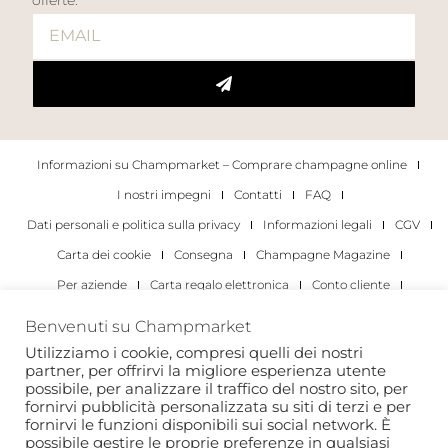
Informazioni su Champmarket – Comprare champagne online
I nostri impegni
Contatti
FAQ
Dati personali e politica sulla privacy
Informazioni legali
CGV
Carta dei cookie
Consegna
Champagne Magazine
Per aziende
Carta regalo elettronica
Conto cliente
I migliori champagne
Occasioni di degustazione di champagne
Benvenuti su Champmarket
Per gli individui
Per le aziende
Utilizziamo i cookie, compresi quelli dei nostri
partner, per offrirvi la migliore esperienza utente
Copyright 2022 © tutti i diritti riservati. Champmarket.
possibile, per analizzare il traffico del nostro sito, per
fornirvi pubblicità personalizzata su siti di terzi e per
fornirvi le funzioni disponibili sui social network. È
possibile gestire le proprie preferenze in qualsiasi