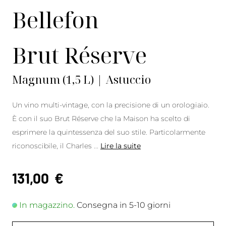
Bellefon
Brut Réserve
Magnum (1,5 L) | Astuccio
Un vino multi-vintage, con la precisione di un orologiaio.
È con il suo Brut Réserve che la Maison ha scelto di
esprimere la quintessenza del suo stile. Particolarmente
riconoscibile, il Charles
...
Lire la suite
131,00
€
In magazzino.
Consegna in 5-10 giorni