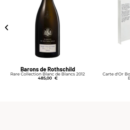
Drappier
Carte d'Or Box testa a testa con 2 bicchieri
Bouteille I Coffret
Mat
79,00
€