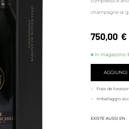
complesso e ario
champagne di gr
750,00
€
In magazzino.
AGGIUNGI
Frais de livrais
Imballaggio accu
EXISTE AUSSI EN :