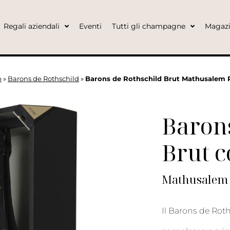
Regali aziendali
Eventi
Tutti gli champagne
Magaz
p
»
Barons de Rothschild
»
Barons de Rothschild Brut Mathusalem 
Barons
Brut c
Mathusalem 
Il Barons de Rot