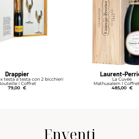
Laurent-Perrier
Laurent-Perr
La Cuvée
La Cuvée
husalem I Coffret Bois
Jéroboam I Coffre
485,00
€
295,00
€
Enventi