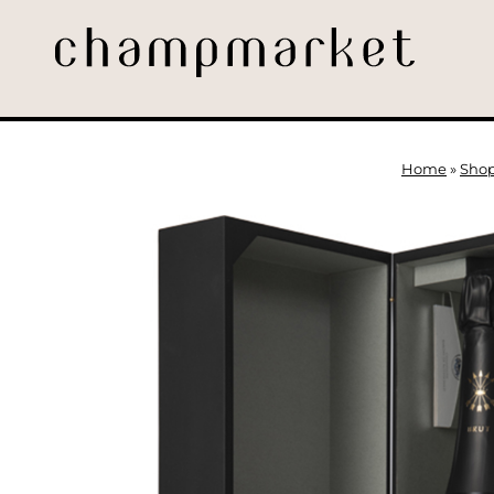
Home
»
Sho