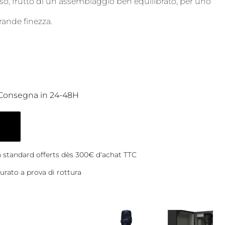
so, frutto di un assemblaggio ben equilibrato, per uno
ande finezza.
Consegna in 24-48H
on standard offerts dès 300€ d'achat TTC
rato a prova di rottura