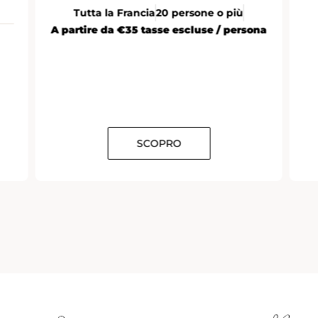
a Francia
20 persone o più
a €35 tasse escluse / persona
SCOPRO
SCOPR