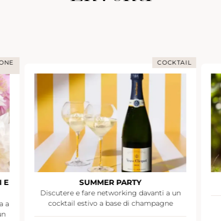
COCKTAIL
IMMERSIONE
SUMMER PARTY
GIORNATA IMMERSI
e fare networking davanti a un
 estivo a base di champagne
Parigi
Da 10 a 12 per