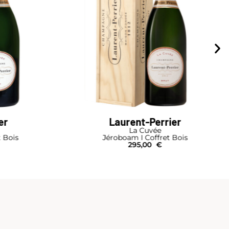
ier
Laurent-Perrier
La Cuvée
t Bois
Bouteille
43,90
€