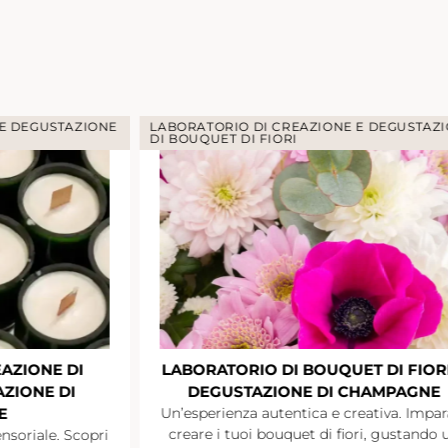
ABORATORIO DI CREAZIONE E DEGUSTAZIONE
I BOUQUET DI FIORI
LABORATORIO DI BOUQUET DI FIORI E
DEGUSTAZIONE DI CHAMPAGNE
Discutere 
cocktail
Un’esperienza autentica e creativa. Impara a
creare i tuoi bouquet di fiori, gustando un