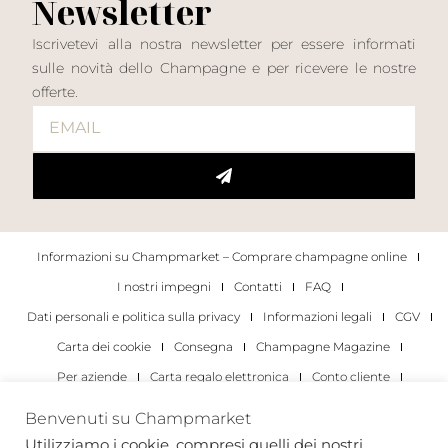
Newsletter
Iscrivetevi alla nostra newsletter per essere informati
sulle novità dello Champagne e per ricevere le nostre
offerte.
Informazioni su Champmarket – Comprare champagne online
I nostri impegni
Contatti
FAQ
Dati personali e politica sulla privacy
Informazioni legali
CGV
Carta dei cookie
Consegna
Champagne Magazine
Per aziende
Carta regalo elettronica
Conto cliente
I migliori champagne
Occasioni di degustazione di champagne
Benvenuti su Champmarket
Per gli individui
Per le aziende
Utilizziamo i cookie, compresi quelli dei nostri