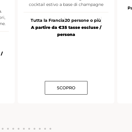
cocktail estivo a base di champagne
Pa
.
ri,
Tutta la Francia
20 persone o più
ne.
A partire da €35 tasse escluse /
persona
 /
SCOPRO