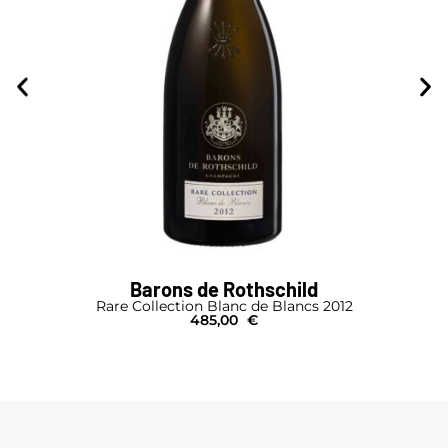
Armand de Brignac
012
Brut Gold
Magnum I Pochon
750,00
€