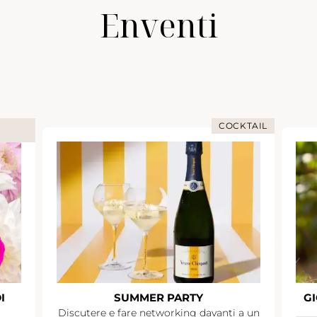
Enventi
COCKTAIL
I
SUMMER PARTY
GI
Discutere e fare networking davanti a un