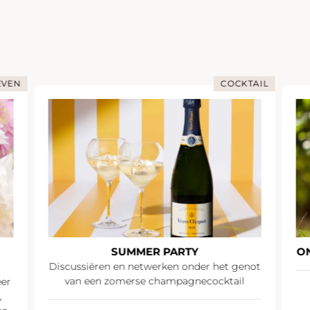
EVEN
COCKTAIL
SUMMER PARTY
O
Discussiëren en netwerken onder het genot
van een zomerse champagnecocktail
eer
,