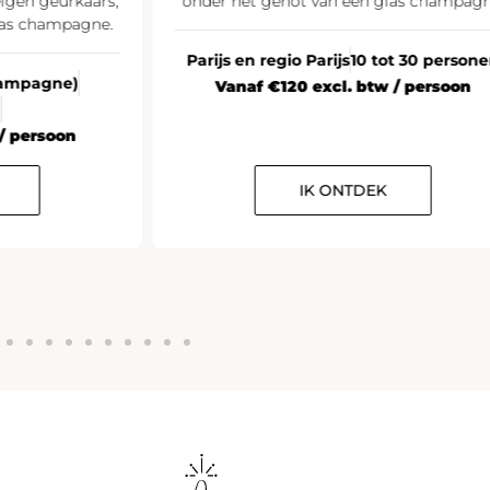
igen geurkaars,
onder het genot van een glas champagn
las champagne.
Parijs en regio Parijs
10 tot 30 person
Champagne)
Vanaf €120 excl. btw / persoon
n
/ persoon
IK ONTDEK