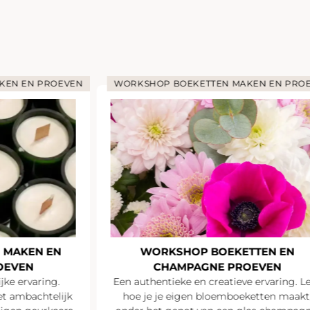
KEN EN PROEVEN
WORKSHOP BOEKETTEN MAKEN EN PRO
 MAKEN EN
WORKSHOP BOEKETTEN EN
OEVEN
CHAMPAGNE PROEVEN
jke ervaring.
Een authentieke en creatieve ervaring. L
t ambachtelijk
hoe je je eigen bloemboeketten maakt