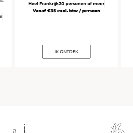
e.
Heel Frankrijk
20 personen of meer
Vanaf €35 excl. btw / persoon
en
IK ONTDEK