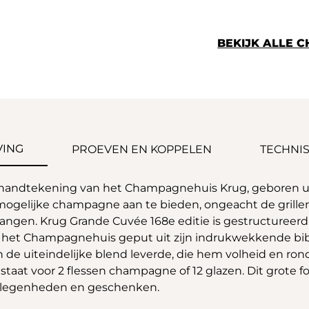
BEKIJK ALLE 
VING
PROEVEN EN KOPPELEN
TECHNIS
handtekening van het Champagnehuis Krug, geboren ui
t mogelijke champagne aan te bieden, ongeacht de grill
argangen. Krug Grande Cuvée 168e editie is gestructureer
eeft het Champagnehuis geput uit zijn indrukwekkende bi
n de uiteindelijke blend leverde, die hem volheid en r
e staat voor 2 flessen champagne of 12 glazen. Dit grote 
e gelegenheden en geschenken.