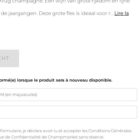
Krug champagne. Een wijn van grote rijkdom en fijne
 de jaargangen. Deze grote fles is ideaal voor r
...
Lire la
CHT
formé(e) lorsque le produit sera à nouveau disponible.
rmulaire, je déclare avoir lu et accepter les
Conditions Générales
que de Confidentialité
de Champmarket sans réserve.