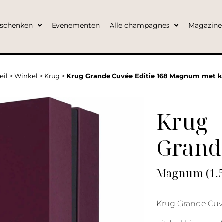
eschenken
Evenementen
Alle champagnes
Magazine
eil
>
Winkel
>
Krug
>
Krug Grande Cuvée Editie 168 Magnum met k
Krug
Grande
Magnum (1.5
Krug Grande Cuvé