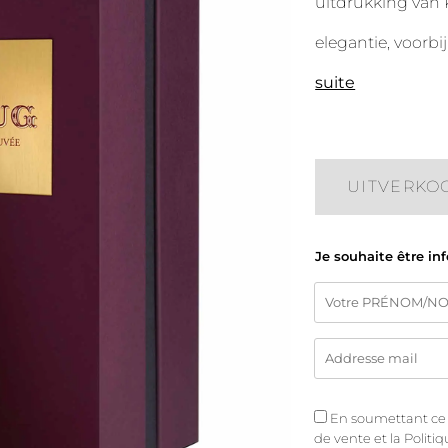
uitdrukking van 
elegantie, voorbij
suite
UITVERKO
Je souhaite être in
En soumettant ce fo
de vente
et
la Politi