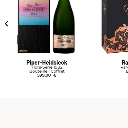
Piper-Heidsieck
R
Hors-Série 1982
Rar
Bouteille I Coffret
B
599,00
€