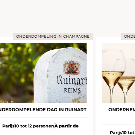
ONDERDOMPELING IN CHAMPAGNE
ONDE
NDERDOMPELENDE DAG IN RUINART
ONDERNEM
Parijs
10 tot 12 personen
À partir de
Parijs
10 to