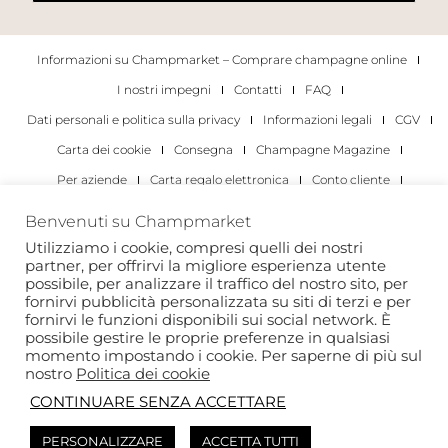
Informazioni su Champmarket – Comprare champagne online
I nostri impegni
Contatti
FAQ
Dati personali e politica sulla privacy
Informazioni legali
CGV
Carta dei cookie
Consegna
Champagne Magazine
Per aziende
Carta regalo elettronica
Conto cliente
I migliori champagne
Occasioni di degustazione di champagne
Benvenuti su Champmarket
Per gli individui
Per le aziende
Utilizziamo i cookie, compresi quelli dei nostri
partner, per offrirvi la migliore esperienza utente
Copyright 2022 © tutti i diritti riservati. Champmarket.
possibile, per analizzare il traffico del nostro sito, per
fornirvi pubblicità personalizzata su siti di terzi e per
fornirvi le funzioni disponibili sui social network. È
possibile gestire le proprie preferenze in qualsiasi
momento impostando i cookie. Per saperne di più sul
nostro
Politica dei cookie
CONTINUARE SENZA ACCETTARE
PERSONALIZZARE
ACCETTA TUTTI