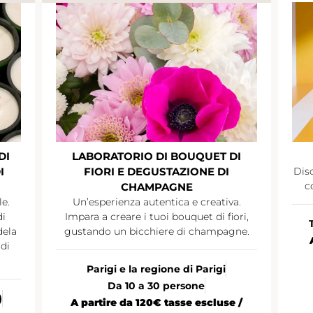
DI
LABORATORIO DI BOUQUET DI
I
FIORI E DEGUSTAZIONE DI
Disc
c
CHAMPAGNE
le.
Un’esperienza autentica e creativa.
di
Impara a creare i tuoi bouquet di fiori,
dela
gustando un bicchiere di champagne.
di
Parigi e la regione di Parigi
Da 10 a 30 persone
)
A partire da 120€ tasse escluse /