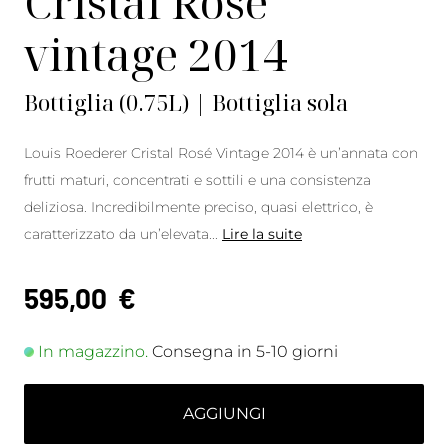
Cristal Rosé
vintage 2014
Bottiglia (0.75L) | Bottiglia sola
Louis Roederer Cristal Rosé Vintage 2014 è un’annata con
frutti maturi, concentrati e sottili e una consistenza
deliziosa. Incredibilmente preciso, quasi elettrico, è
caratterizzato da un’elevata
...
Lire la suite
595,00
€
In magazzino.
Consegna in 5-10 giorni
AGGIUNGI