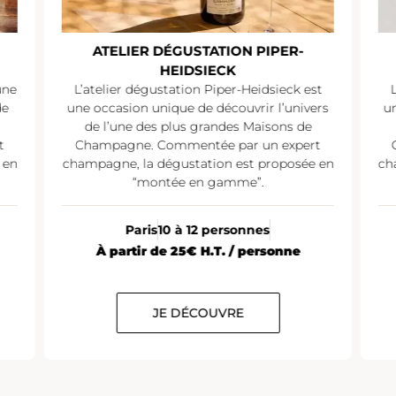
ATELIER DÉGUSTATION PIPER-
HEIDSIECK
une
L’atelier dégustation Piper-Heidsieck est
de
une occasion unique de découvrir l’univers
un
de l’une des plus grandes Maisons de
t
Champagne. Commentée par un expert
 en
champagne, la dégustation est proposée en
ch
“montée en gamme”.
Paris
10 à 12 personnes
À partir de 25€ H.T. / personne
JE DÉCOUVRE