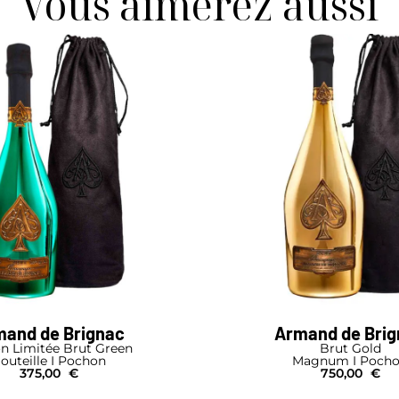
Vous aimerez aussi
and de Brignac
Armand de Bri
on Limitée Brut Green
Brut Gold
outeille I Pochon
Magnum I Poch
375,00
€
750,00
€