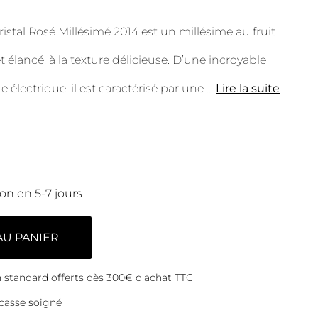
istal Rosé Millésimé 2014 est un millésime au fruit
 élancé, à la texture délicieuse. D’une incroyable
e électrique, il est caractérisé par une
...
Lire la suite
son en 5-7 jours
AU PANIER
on standard offerts dès 300€ d'achat TTC
casse soigné