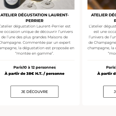
ATELIER DÉGUSTATION LAURENT-
ATELIER D
PERRIER
L’atelier dégustation Laurent-Perrier est
L’atelier dégu
e occasion unique de découvrir l’univers
est une occ
de l’une des plus grandes Maisons de
l’univers de l’
Champagne. Commentée par un expert
de Champagne.
ampagne, la dégustation est proposée en
champagne, la 
“montée en gamme”.
“mo
Paris
10 à 12 personnes
Paris
À partir de 38€ H.T. / personne
À partir 
JE DÉCOUVRE