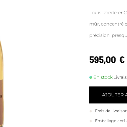
Louis Roederer Cr
mûr, concentré et
précision, presqu
595,00
€
En stock.
Livrai
AJOUTER 
Frais de livrais
Emballage anti-