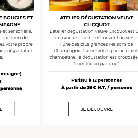
E BOUGIES ET
ATELIER DÉGUSTATION VEUVE
AMPAGNE
CLICQUOT
et sensorielle.
L’atelier dégustation Veuve Clicquot est 
abrication des
occasion unique de découvrir l’univers 
sez votre propre
l’une des plus grandes Maisons de
une dégustation
Champagne. Commentée par un exper
e.
champagne, la dégustation est proposée
“montée en gamme”.
Champagne)
Paris
10 à 12 personnes
s
À partir de 35€ H.T. / personne
/ personne
E
JE DÉCOUVRE