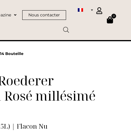
azine
Nous contacter
0
14 Bouteille
 Roederer
l Rosé millésimé
75L) | Flacon Nu