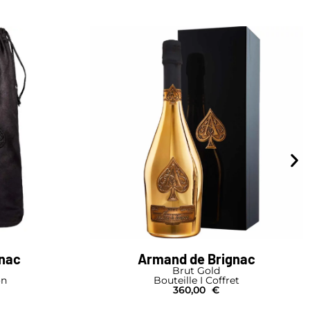
gnac
Armand de Brignac
Brut Gold
on
Bouteille I Coffret
360,00
€