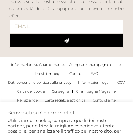
Iscrivetevi alla nostra newsletter per essere informati
sulle novità dello Champagne e per ricevere le nostre
offerte.
Informazioni su Champmarket – Comprare champagne online
I nostri impegni
Contatti
FAQ
Dati personali e politica sulla privacy
Informazioni legali
CGV
Carta dei cookie
Consegna
Champagne Magazine
Per aziende
Carta regalo elettronica
Conto cliente
I migliori champagne
Occasioni di degustazione di champagne
Benvenuti su Champmarket
Per gli individui
Per le aziende
Utilizziamo i cookie, compresi quelli dei nostri
partner, per offrirvi la migliore esperienza utente
Copyright 2022 © tutti i diritti riservati. Champmarket.
possibile, per analizzare il traffico del nostro sito, per