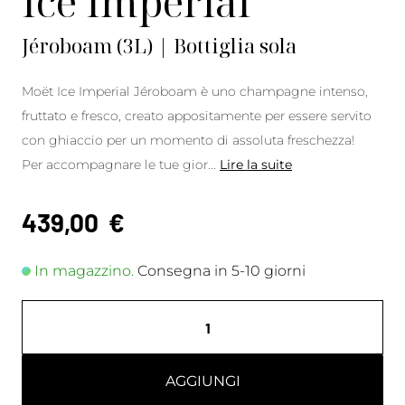
Ice Impérial
Jéroboam (3L) | Bottiglia sola
Moët Ice Imperial Jéroboam è uno champagne intenso,
fruttato e fresco, creato appositamente per essere servito
con ghiaccio per un momento di assoluta freschezza!
Per accompagnare le tue gior
...
Lire la suite
439,00
€
In magazzino.
Consegna in 5-10 giorni
AGGIUNGI