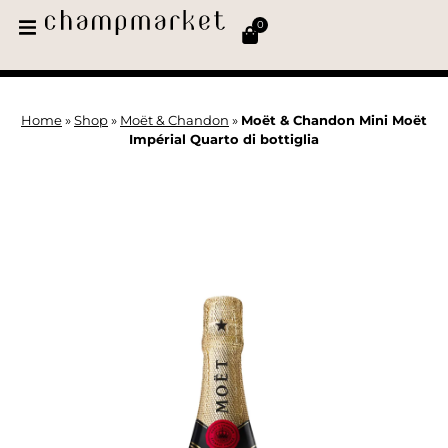
0
Home
»
Shop
»
Moët & Chandon
»
Moët & Chandon Mini Moët
Impérial Quarto di bottiglia