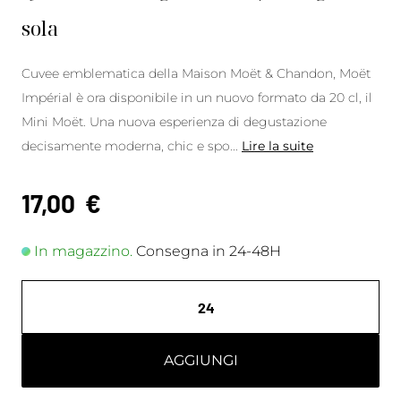
sola
Cuvee emblematica della Maison Moët & Chandon, Moët
Impérial è ora disponibile in un nuovo formato da 20 cl, il
Mini Moët. Una nuova esperienza di degustazione
decisamente moderna, chic e spo
...
Lire la suite
17,00
€
In magazzino.
Consegna in 24-48H
AGGIUNGI