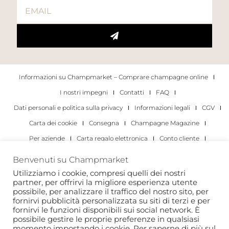
Informazioni su Champmarket – Comprare champagne online
I nostri impegni
Contatti
FAQ
Dati personali e politica sulla privacy
Informazioni legali
CGV
Carta dei cookie
Consegna
Champagne Magazine
Per aziende
Carta regalo elettronica
Conto cliente
I migliori champagne
Occasioni di degustazione di champagne
Benvenuti su Champmarket
Per gli individui
Per le aziende
Utilizziamo i cookie, compresi quelli dei nostri
partner, per offrirvi la migliore esperienza utente
Copyright 2022 © tutti i diritti riservati. Champmarket.
possibile, per analizzare il traffico del nostro sito, per
fornirvi pubblicità personalizzata su siti di terzi e per
fornirvi le funzioni disponibili sui social network. È
possibile gestire le proprie preferenze in qualsiasi
momento impostando i cookie. Per saperne di più sul