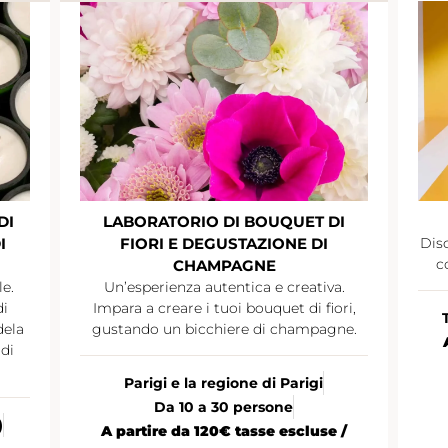
DI
LABORATORIO DI BOUQUET DI
I
FIORI E DEGUSTAZIONE DI
Disc
c
CHAMPAGNE
le.
Un’esperienza autentica e creativa.
di
Impara a creare i tuoi bouquet di fiori,
dela
gustando un bicchiere di champagne.
di
Parigi e la regione di Parigi
Da 10 a 30 persone
)
A partire da 120€ tasse escluse /