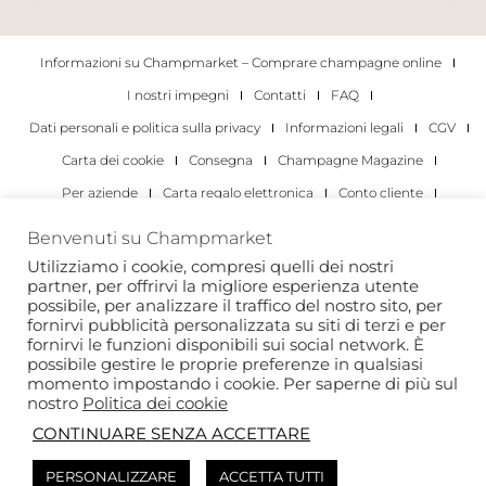
Informazioni su Champmarket – Comprare champagne online
I nostri impegni
Contatti
FAQ
Dati personali e politica sulla privacy
Informazioni legali
CGV
Carta dei cookie
Consegna
Champagne Magazine
Per aziende
Carta regalo elettronica
Conto cliente
I migliori champagne
Occasioni di degustazione di champagne
Benvenuti su Champmarket
Per gli individui
Per le aziende
Utilizziamo i cookie, compresi quelli dei nostri
partner, per offrirvi la migliore esperienza utente
Copyright 2022 © tutti i diritti riservati. Champmarket.
possibile, per analizzare il traffico del nostro sito, per
fornirvi pubblicità personalizzata su siti di terzi e per
fornirvi le funzioni disponibili sui social network. È
possibile gestire le proprie preferenze in qualsiasi
momento impostando i cookie. Per saperne di più sul
nostro
Politica dei cookie
CONTINUARE SENZA ACCETTARE
PERSONALIZZARE
ACCETTA TUTTI