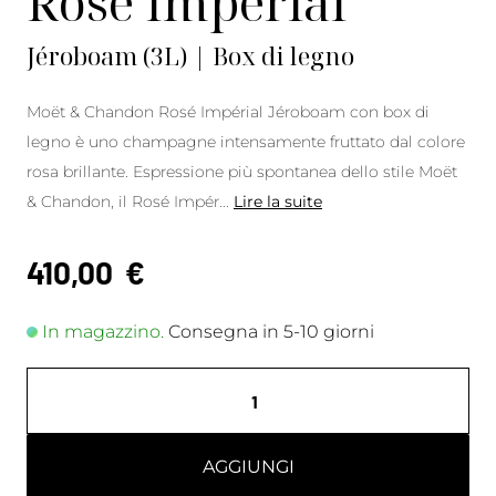
Rosé Impérial
Jéroboam (3L) | Box di legno
Moët & Chandon Rosé Impérial Jéroboam con box di
legno è uno champagne intensamente fruttato dal colore
rosa brillante. Espressione più spontanea dello stile Moët
& Chandon, il Rosé Impér
...
Lire la suite
410,00
€
In magazzino.
Consegna in 5-10 giorni
AGGIUNGI