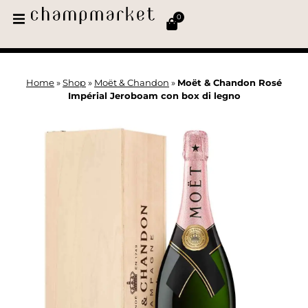
0
Home
»
Shop
»
Moët & Chandon
»
Moët & Chandon Rosé
Impérial Jeroboam con box di legno